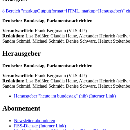
ö
Bereich "markupOutput(format=HTML, markup=Herausgeber)" ein
Deutscher Bundestag, Parlamentsnachrichten
Verantwortlich:
Frank Bergmann (V.i.S.d.P.)
Redaktion:
Lisa Brüßler, Claudia Heine, Alexander Heinrich (stellv.
Sandra Schmid, Michael Schmidt, Denise Schwarz, Helmut Stoltenbe
Herausgeber
Deutscher Bundestag, Parlamentsnachrichten
Verantwortlich:
Frank Bergmann (V.i.S.d.P.)
Redaktion:
Lisa Brüßler, Claudia Heine, Alexander Heinrich (stellv.
Sandra Schmid, Michael Schmidt, Denise Schwarz, Helmut Stoltenbe
Herausgeber "heute im bundestag" (hib)
(Interner Link)
Abonnement
Newsletter abonnieren
RSS-Dienste
(Interner Link)