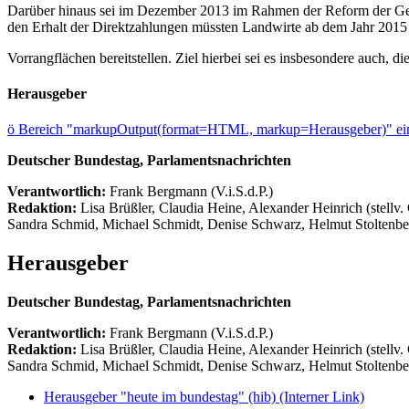
Darüber hinaus sei im Dezember 2013 im Rahmen der Reform der Ge
den Erhalt der Direktzahlungen müssten Landwirte ab dem Jahr 2015 u
Vorrangflächen bereitstellen. Ziel hierbei sei es insbesondere auch, di
Herausgeber
ö
Bereich "markupOutput(format=HTML, markup=Herausgeber)" ein
Deutscher Bundestag, Parlamentsnachrichten
Verantwortlich:
Frank Bergmann (V.i.S.d.P.)
Redaktion:
Lisa Brüßler, Claudia Heine, Alexander Heinrich (stellv.
Sandra Schmid, Michael Schmidt, Denise Schwarz, Helmut Stoltenbe
Herausgeber
Deutscher Bundestag, Parlamentsnachrichten
Verantwortlich:
Frank Bergmann (V.i.S.d.P.)
Redaktion:
Lisa Brüßler, Claudia Heine, Alexander Heinrich (stellv.
Sandra Schmid, Michael Schmidt, Denise Schwarz, Helmut Stoltenbe
Herausgeber "heute im bundestag" (hib)
(Interner Link)