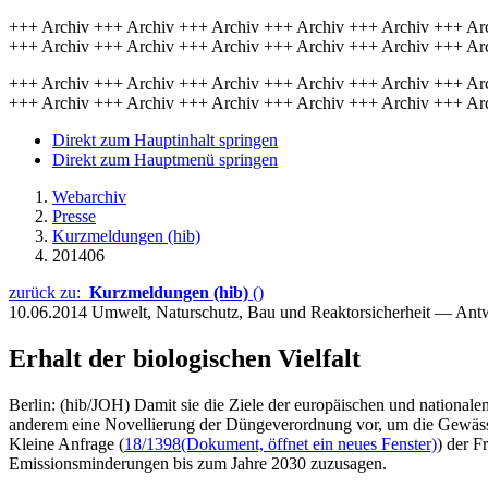
+++ Archiv +++ Archiv +++ Archiv +++ Archiv +++ Archiv +++ Ar
+++ Archiv +++ Archiv +++ Archiv +++ Archiv +++ Archiv +++ Ar
+++ Archiv +++ Archiv +++ Archiv +++ Archiv +++ Archiv +++ Ar
+++ Archiv +++ Archiv +++ Archiv +++ Archiv +++ Archiv +++ Ar
Direkt zum Hauptinhalt springen
Direkt zum Hauptmenü springen
Webarchiv
Presse
Kurzmeldungen (hib)
201406
zurück zu:
Kurzmeldungen (hib)
()
10.06.2014
Umwelt, Naturschutz, Bau und Reaktorsicherheit — Ant
Erhalt der biologischen Vielfalt
Berlin: (hib/JOH) Damit sie die Ziele der europäischen und nationalen 
anderem eine Novellierung der Düngeverordnung vor, um die Gewässer-
Kleine Anfrage (
18/1398
(Dokument, öffnet ein neues Fenster)
) der F
Emissionsminderungen bis zum Jahre 2030 zuzusagen.