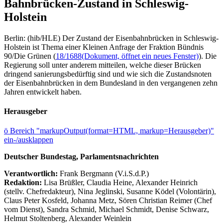
Bahnbrücken-Zustand in Schleswig-
Holstein
Berlin: (hib/HLE) Der Zustand der Eisenbahnbrücken in Schleswig-
Holstein ist Thema einer Kleinen Anfrage der Fraktion Bündnis
90/Die Grünen (
18/1688
(Dokument, öffnet ein neues Fenster)
). Die
Regierung soll unter anderem mitteilen, welche dieser Brücken
dringend sanierungsbedürftig sind und wie sich die Zustandsnoten
der Eisenbahnbrücken in dem Bundesland in den vergangenen zehn
Jahren entwickelt haben.
Herausgeber
ö
Bereich "markupOutput(format=HTML, markup=Herausgeber)"
ein-/ausklappen
Deutscher Bundestag, Parlamentsnachrichten
Verantwortlich:
Frank Bergmann (V.i.S.d.P.)
Redaktion:
Lisa Brüßler, Claudia Heine, Alexander Heinrich
(stellv. Chefredakteur), Nina Jeglinski,
Susanne Ködel (Volontärin),
Claus Peter Kosfeld, Johanna Metz, Sören Christian Reimer (Chef
vom Dienst), Sandra Schmid, Michael Schmidt, Denise Schwarz,
Helmut Stoltenberg, Alexander Weinlein