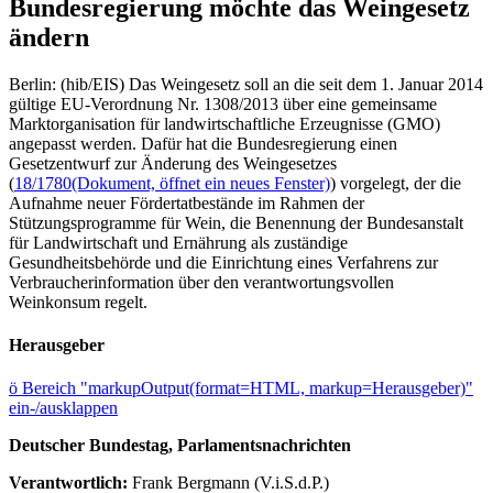
Bundesregierung möchte das Weingesetz
ändern
Berlin: (hib/EIS) Das Weingesetz soll an die seit dem 1. Januar 2014
gültige EU-Verordnung Nr. 1308/2013 über eine gemeinsame
Marktorganisation für landwirtschaftliche Erzeugnisse (GMO)
angepasst werden. Dafür hat die Bundesregierung einen
Gesetzentwurf zur Änderung des Weingesetzes
(
18/1780
(Dokument, öffnet ein neues Fenster)
) vorgelegt, der die
Aufnahme neuer Fördertatbestände im Rahmen der
Stützungsprogramme für Wein, die Benennung der Bundesanstalt
für Landwirtschaft und Ernährung als zuständige
Gesundheitsbehörde und die Einrichtung eines Verfahrens zur
Verbraucherinformation über den verantwortungsvollen
Weinkonsum regelt.
Herausgeber
ö
Bereich "markupOutput(format=HTML, markup=Herausgeber)"
ein-/ausklappen
Deutscher Bundestag, Parlamentsnachrichten
Verantwortlich:
Frank Bergmann (V.i.S.d.P.)