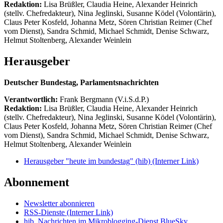
Redaktion:
Lisa Brüßler, Claudia Heine, Alexander Heinrich
(stellv. Chefredakteur), Nina Jeglinski,
Susanne Ködel (Volontärin),
Claus Peter Kosfeld, Johanna Metz, Sören Christian Reimer (Chef
vom Dienst), Sandra Schmid, Michael Schmidt, Denise Schwarz,
Helmut Stoltenberg, Alexander Weinlein
Herausgeber
Deutscher Bundestag, Parlamentsnachrichten
Verantwortlich:
Frank Bergmann (V.i.S.d.P.)
Redaktion:
Lisa Brüßler, Claudia Heine, Alexander Heinrich
(stellv. Chefredakteur), Nina Jeglinski,
Susanne Ködel (Volontärin),
Claus Peter Kosfeld, Johanna Metz, Sören Christian Reimer (Chef
vom Dienst), Sandra Schmid, Michael Schmidt, Denise Schwarz,
Helmut Stoltenberg, Alexander Weinlein
Herausgeber "heute im bundestag" (hib)
(Interner Link)
Abonnement
Newsletter abonnieren
RSS-Dienste
(Interner Link)
hib_Nachrichten im Mikroblogging-Dienst BlueSky