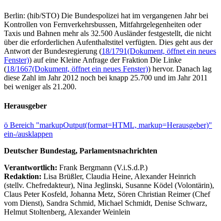
Berlin: (hib/STO) Die Bundespolizei hat im vergangenen Jahr bei
Kontrollen von Fernverkehrsbussen, Mitfahrgelegenheiten oder
Taxis und Bahnen mehr als 32.500 Ausländer festgestellt, die nicht
über die erforderlichen Aufenthaltstitel verfügten. Dies geht aus der
Antwort der Bundesregierung (
18/1791
(Dokument, öffnet ein neues
Fenster)
) auf eine Kleine Anfrage der Fraktion Die Linke
(
18/1667
(Dokument, öffnet ein neues Fenster)
) hervor. Danach lag
diese Zahl im Jahr 2012 noch bei knapp 25.700 und im Jahr 2011
bei weniger als 21.200.
Herausgeber
ö
Bereich "markupOutput(format=HTML, markup=Herausgeber)"
ein-/ausklappen
Deutscher Bundestag, Parlamentsnachrichten
Verantwortlich:
Frank Bergmann (V.i.S.d.P.)
Redaktion:
Lisa Brüßler, Claudia Heine, Alexander Heinrich
(stellv. Chefredakteur), Nina Jeglinski,
Susanne Ködel (Volontärin),
Claus Peter Kosfeld, Johanna Metz, Sören Christian Reimer (Chef
vom Dienst), Sandra Schmid, Michael Schmidt, Denise Schwarz,
Helmut Stoltenberg, Alexander Weinlein