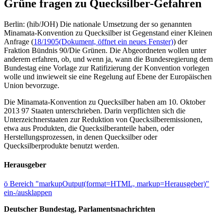
Grüne fragen zu Quecksilber-Gefahren
Berlin: (hib/JOH) Die nationale Umsetzung der so genannten
Minamata-Konvention zu Quecksilber ist Gegenstand einer Kleinen
Anfrage (
18/1905
(Dokument, öffnet ein neues Fenster)
) der
Fraktion Bündnis 90/Die Grünen. Die Abgeordneten wollen unter
anderem erfahren, ob, und wenn ja, wann die Bundesregierung dem
Bundestag eine Vorlage zur Ratifizierung der Konvention vorlegen
wolle und inwieweit sie eine Regelung auf Ebene der Europäischen
Union bevorzuge.
Die Minamata-Konvention zu Quecksilber haben am 10. Oktober
2013 97 Staaten unterschrieben. Darin verpflichten sich die
Unterzeichnerstaaten zur Reduktion von Quecksilberemissionen,
etwa aus Produkten, die Quecksilberanteile haben, oder
Herstellungsprozessen, in denen Quecksilber oder
Quecksilberprodukte benutzt werden.
Herausgeber
ö
Bereich "markupOutput(format=HTML, markup=Herausgeber)"
ein-/ausklappen
Deutscher Bundestag, Parlamentsnachrichten