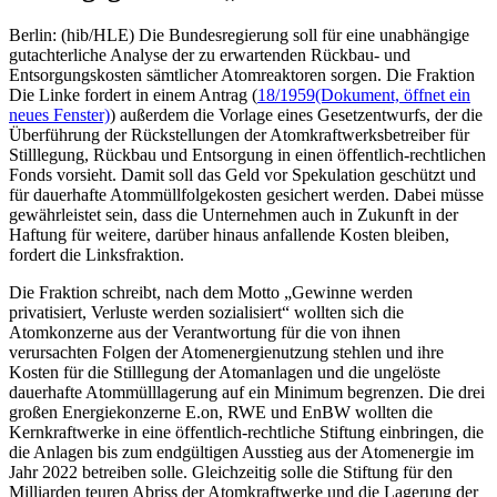
Berlin: (hib/HLE) Die Bundesregierung soll für eine unabhängige
gutachterliche Analyse der zu erwartenden Rückbau- und
Entsorgungskosten sämtlicher Atomreaktoren sorgen. Die Fraktion
Die Linke fordert in einem Antrag (
18/1959
(Dokument, öffnet ein
neues Fenster)
) außerdem die Vorlage eines Gesetzentwurfs, der die
Überführung der Rückstellungen der Atomkraftwerksbetreiber für
Stilllegung, Rückbau und Entsorgung in einen öffentlich-rechtlichen
Fonds vorsieht. Damit soll das Geld vor Spekulation geschützt und
für dauerhafte Atommüllfolgekosten gesichert werden. Dabei müsse
gewährleistet sein, dass die Unternehmen auch in Zukunft in der
Haftung für weitere, darüber hinaus anfallende Kosten bleiben,
fordert die Linksfraktion.
Die Fraktion schreibt, nach dem Motto „Gewinne werden
privatisiert, Verluste werden sozialisiert“ wollten sich die
Atomkonzerne aus der Verantwortung für die von ihnen
verursachten Folgen der Atomenergienutzung stehlen und ihre
Kosten für die Stilllegung der Atomanlagen und die ungelöste
dauerhafte Atommülllagerung auf ein Minimum begrenzen. Die drei
großen Energiekonzerne E.on, RWE und EnBW wollten die
Kernkraftwerke in eine öffentlich-rechtliche Stiftung einbringen, die
die Anlagen bis zum endgültigen Ausstieg aus der Atomenergie im
Jahr 2022 betreiben solle. Gleichzeitig solle die Stiftung für den
Milliarden teuren Abriss der Atomkraftwerke und die Lagerung der