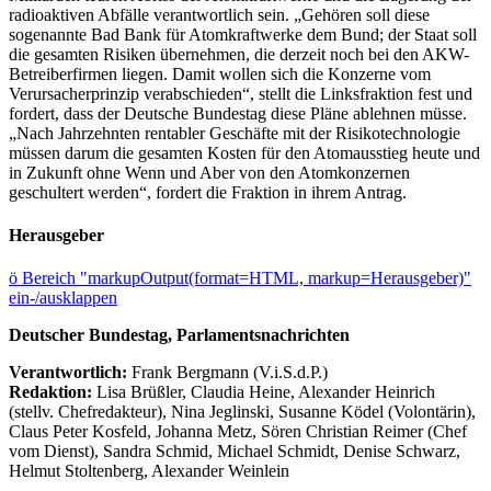
radioaktiven Abfälle verantwortlich sein. „Gehören soll diese
sogenannte Bad Bank für Atomkraftwerke dem Bund; der Staat soll
die gesamten Risiken übernehmen, die derzeit noch bei den AKW-
Betreiberfirmen liegen. Damit wollen sich die Konzerne vom
Verursacherprinzip verabschieden“, stellt die Linksfraktion fest und
fordert, dass der Deutsche Bundestag diese Pläne ablehnen müsse.
„Nach Jahrzehnten rentabler Geschäfte mit der Risikotechnologie
müssen darum die gesamten Kosten für den Atomausstieg heute und
in Zukunft ohne Wenn und Aber von den Atomkonzernen
geschultert werden“, fordert die Fraktion in ihrem Antrag.
Herausgeber
ö
Bereich "markupOutput(format=HTML, markup=Herausgeber)"
ein-/ausklappen
Deutscher Bundestag, Parlamentsnachrichten
Verantwortlich:
Frank Bergmann (V.i.S.d.P.)
Redaktion:
Lisa Brüßler, Claudia Heine, Alexander Heinrich
(stellv. Chefredakteur), Nina Jeglinski,
Susanne Ködel (Volontärin),
Claus Peter Kosfeld, Johanna Metz, Sören Christian Reimer (Chef
vom Dienst), Sandra Schmid, Michael Schmidt, Denise Schwarz,
Helmut Stoltenberg, Alexander Weinlein