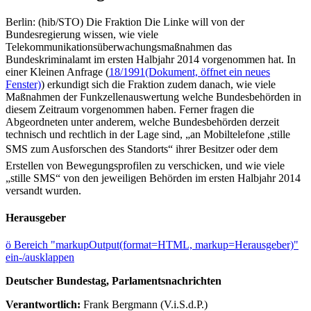
Berlin: (hib/STO) Die Fraktion Die Linke will von der
Bundesregierung wissen, wie viele
Telekommunikationsüberwachungsmaßnahmen das
Bundeskriminalamt im ersten Halbjahr 2014 vorgenommen hat. In
einer Kleinen Anfrage (
18/1991
(Dokument, öffnet ein neues
Fenster)
) erkundigt sich die Fraktion zudem danach, wie viele
Maßnahmen der Funkzellenauswertung welche Bundesbehörden in
diesem Zeitraum vorgenommen haben. Ferner fragen die
Abgeordneten unter anderem, welche Bundesbehörden derzeit
technisch und rechtlich in der Lage sind, „an Mobiltelefone ,stille
SMS zum Ausforschen des Standorts“ ihrer Besitzer oder dem
Erstellen von Bewegungsprofilen zu verschicken, und wie viele
„stille SMS“ von den jeweiligen Behörden im ersten Halbjahr 2014
versandt wurden.
Herausgeber
ö
Bereich "markupOutput(format=HTML, markup=Herausgeber)"
ein-/ausklappen
Deutscher Bundestag, Parlamentsnachrichten
Verantwortlich:
Frank Bergmann (V.i.S.d.P.)