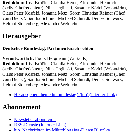
Redaktion:
Lisa Brüßler, Claudia Heine, Alexander Heinrich
(stellv. Chefredakteur), Nina Jeglinski,
Susanne Ködel (Volontärin),
Claus Peter Kosfeld, Johanna Metz, Sören Christian Reimer (Chef
vom Dienst), Sandra Schmid, Michael Schmidt, Denise Schwarz,
Helmut Stoltenberg, Alexander Weinlein
Herausgeber
Deutscher Bundestag, Parlamentsnachrichten
Verantwortlich:
Frank Bergmann (V.i.S.d.P.)
Redaktion:
Lisa Brüßler, Claudia Heine, Alexander Heinrich
(stellv. Chefredakteur), Nina Jeglinski,
Susanne Ködel (Volontärin),
Claus Peter Kosfeld, Johanna Metz, Sören Christian Reimer (Chef
vom Dienst), Sandra Schmid, Michael Schmidt, Denise Schwarz,
Helmut Stoltenberg, Alexander Weinlein
Herausgeber "heute im bundestag" (hib)
(Interner Link)
Abonnement
Newsletter abonnieren
RSS-Dienste
(Interner Link)
hib_Nachrichten im Mikroblogging-Dienst BlueSky