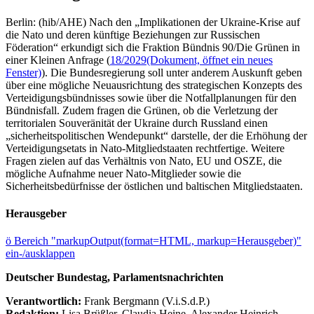
Berlin: (hib/AHE) Nach den „Implikationen der Ukraine-Krise auf
die Nato und deren künftige Beziehungen zur Russischen
Föderation“ erkundigt sich die Fraktion Bündnis 90/Die Grünen in
einer Kleinen Anfrage (
18/2029
(Dokument, öffnet ein neues
Fenster)
). Die Bundesregierung soll unter anderem Auskunft geben
über eine mögliche Neuausrichtung des strategischen Konzepts des
Verteidigungsbündnisses sowie über die Notfallplanungen für den
Bündnisfall. Zudem fragen die Grünen, ob die Verletzung der
territorialen Souveränität der Ukraine durch Russland einen
„sicherheitspolitischen Wendepunkt“ darstelle, der die Erhöhung der
Verteidigungsetats in Nato-Mitgliedstaaten rechtfertige. Weitere
Fragen zielen auf das Verhältnis von Nato, EU und OSZE, die
mögliche Aufnahme neuer Nato-Mitglieder sowie die
Sicherheitsbedürfnisse der östlichen und baltischen Mitgliedstaaten.
Herausgeber
ö
Bereich "markupOutput(format=HTML, markup=Herausgeber)"
ein-/ausklappen
Deutscher Bundestag, Parlamentsnachrichten
Verantwortlich:
Frank Bergmann (V.i.S.d.P.)
Redaktion:
Lisa Brüßler, Claudia Heine, Alexander Heinrich