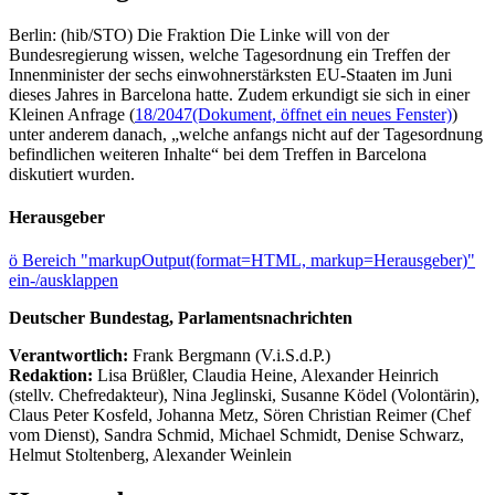
Berlin: (hib/STO) Die Fraktion Die Linke will von der
Bundesregierung wissen, welche Tagesordnung ein Treffen der
Innenminister der sechs einwohnerstärksten EU-Staaten im Juni
dieses Jahres in Barcelona hatte. Zudem erkundigt sie sich in einer
Kleinen Anfrage (
18/2047
(Dokument, öffnet ein neues Fenster)
)
unter anderem danach, „welche anfangs nicht auf der Tagesordnung
befindlichen weiteren Inhalte“ bei dem Treffen in Barcelona
diskutiert wurden.
Herausgeber
ö
Bereich "markupOutput(format=HTML, markup=Herausgeber)"
ein-/ausklappen
Deutscher Bundestag, Parlamentsnachrichten
Verantwortlich:
Frank Bergmann (V.i.S.d.P.)
Redaktion:
Lisa Brüßler, Claudia Heine, Alexander Heinrich
(stellv. Chefredakteur), Nina Jeglinski,
Susanne Ködel (Volontärin),
Claus Peter Kosfeld, Johanna Metz, Sören Christian Reimer (Chef
vom Dienst), Sandra Schmid, Michael Schmidt, Denise Schwarz,
Helmut Stoltenberg, Alexander Weinlein