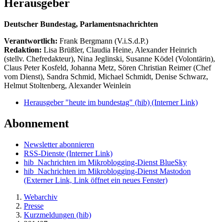
Herausgeber
Deutscher Bundestag, Parlamentsnachrichten
Verantwortlich:
Frank Bergmann (V.i.S.d.P.)
Redaktion:
Lisa Brüßler, Claudia Heine, Alexander Heinrich
(stellv. Chefredakteur), Nina Jeglinski,
Susanne Ködel (Volontärin),
Claus Peter Kosfeld, Johanna Metz, Sören Christian Reimer (Chef
vom Dienst), Sandra Schmid, Michael Schmidt, Denise Schwarz,
Helmut Stoltenberg, Alexander Weinlein
Herausgeber "heute im bundestag" (hib)
(Interner Link)
Abonnement
Newsletter abonnieren
RSS-Dienste
(Interner Link)
hib_Nachrichten im Mikroblogging-Dienst BlueSky
hib_Nachrichten im Mikroblogging-Dienst Mastodon
(Externer Link, Link öffnet ein neues Fenster)
Webarchiv
Presse
Kurzmeldungen (hib)