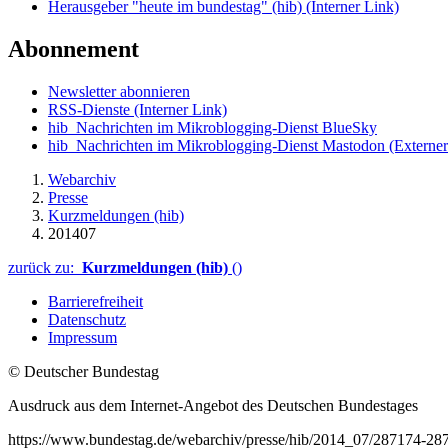
Herausgeber "heute im bundestag" (hib)
(Interner Link)
Abonnement
Newsletter abonnieren
RSS-Dienste
(Interner Link)
hib_Nachrichten im Mikroblogging-Dienst BlueSky
hib_Nachrichten im Mikroblogging-Dienst Mastodon
(Externer
Webarchiv
Presse
Kurzmeldungen (hib)
201407
zurück zu:
Kurzmeldungen (hib)
()
Barrierefreiheit
Datenschutz
Impressum
© Deutscher Bundestag
Ausdruck aus dem Internet-Angebot des Deutschen Bundestages
https://www.bundestag.de/webarchiv/presse/hib/2014_07/287174-28