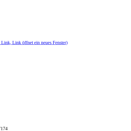
 Link, Link öffnet ein neues Fenster)
7174