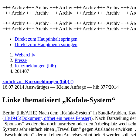
+++ Archiv +++ Archiv +++ Archiv +++ Archiv +++ Archiv +++ Ar
+++ Archiv +++ Archiv +++ Archiv +++ Archiv +++ Archiv +++ Ar
+++ Archiv +++ Archiv +++ Archiv +++ Archiv +++ Archiv +++ Ar
+++ Archiv +++ Archiv +++ Archiv +++ Archiv +++ Archiv +++ Ar
Direkt zum Hauptinhalt springen
Direkt zum Hauptmenü springen
Webarchiv
Presse
Kurzmeldungen (hib)
201407
zurück zu:
Kurzmeldungen (hib)
()
16.07.2014
Auswärtiges — Kleine Anfrage — hib 377/2014
Linke thematisiert „Kafala-System“
Berlin: (hib/AHE) Nach dem „Kafala-System“ in Saudi-Arabien, Katar
(
18/1945
(Dokument, öffnet ein neues Fenster)
). Nach Darstellung de
„Sponsors“ weder ein- noch ausreisen oder den Arbeitsplatz wechseln
Systems sehr einfach einen „Travel Ban“ gegen Ausländer erwirken. 
„Beschuldigten“, der mit einem Ausreiseverbot belegt werden soll, sei