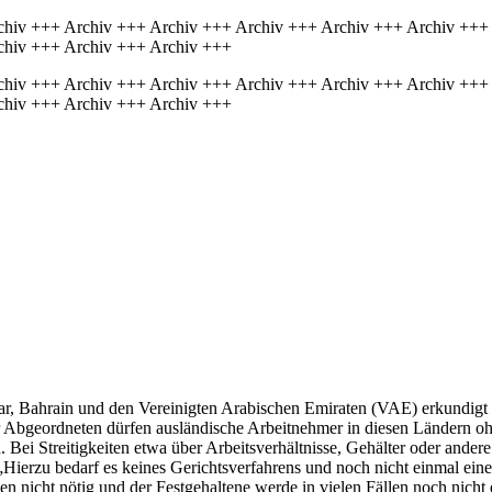
chiv +++ Archiv +++ Archiv +++ Archiv +++ Archiv +++ Archiv +++
chiv +++ Archiv +++ Archiv +++
chiv +++ Archiv +++ Archiv +++ Archiv +++ Archiv +++ Archiv +++
chiv +++ Archiv +++ Archiv +++
, Bahrain und den Vereinigten Arabischen Emiraten (VAE) erkundigt s
r Abgeordneten dürfen ausländische Arbeitnehmer in diesen Ländern 
. Bei Streitigkeiten etwa über Arbeitsverhältnisse, Gehälter oder and
„Hierzu bedarf es keines Gerichtsverfahrens und noch nicht einmal ei
en nicht nötig und der Festgehaltene werde in vielen Fällen noch nicht 