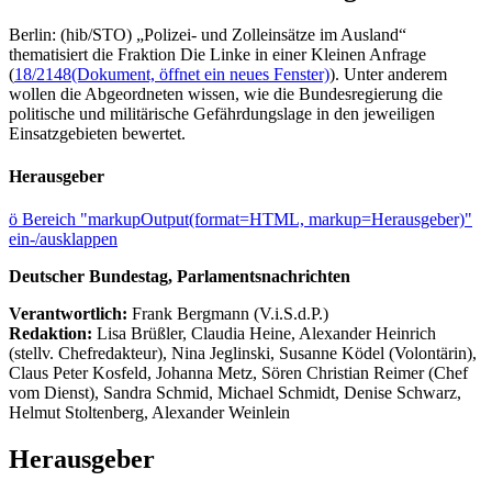
Berlin: (hib/STO) „Polizei- und Zolleinsätze im Ausland“
thematisiert die Fraktion Die Linke in einer Kleinen Anfrage
(
18/2148
(Dokument, öffnet ein neues Fenster)
). Unter anderem
wollen die Abgeordneten wissen, wie die Bundesregierung die
politische und militärische Gefährdungslage in den jeweiligen
Einsatzgebieten bewertet.
Herausgeber
ö
Bereich "markupOutput(format=HTML, markup=Herausgeber)"
ein-/ausklappen
Deutscher Bundestag, Parlamentsnachrichten
Verantwortlich:
Frank Bergmann (V.i.S.d.P.)
Redaktion:
Lisa Brüßler, Claudia Heine, Alexander Heinrich
(stellv. Chefredakteur), Nina Jeglinski,
Susanne Ködel (Volontärin),
Claus Peter Kosfeld, Johanna Metz, Sören Christian Reimer (Chef
vom Dienst), Sandra Schmid, Michael Schmidt, Denise Schwarz,
Helmut Stoltenberg, Alexander Weinlein
Herausgeber