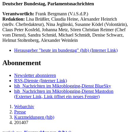
Deutscher Bundestag, Parlamentsnachrichten
Verantwortlich:
Frank Bergmann (V.i.S.d.P.)
Redaktion:
Lisa Brüßler, Claudia Heine, Alexander Heinrich
(stellv. Chefredakteur), Nina Jeglinski,
Susanne Ködel (Volontärin),
Claus Peter Kosfeld, Johanna Metz, Sören Christian Reimer (Chef
vom Dienst), Sandra Schmid, Michael Schmidt, Denise Schwarz,
Helmut Stoltenberg, Alexander Weinlein
Herausgeber "heute im bundestag" (hib)
(Interner Link)
Abonnement
Newsletter abonnieren
RSS-Dienste
(Interner Link)
hib_Nachrichten im Mikroblogging-Dienst BlueSky
hib_Nachrichten im Mikroblogging-Dienst Mastodon
(Externer Link, Link öffnet ein neues Fenster)
Webarchiv
Presse
Kurzmeldungen (hib)
201407