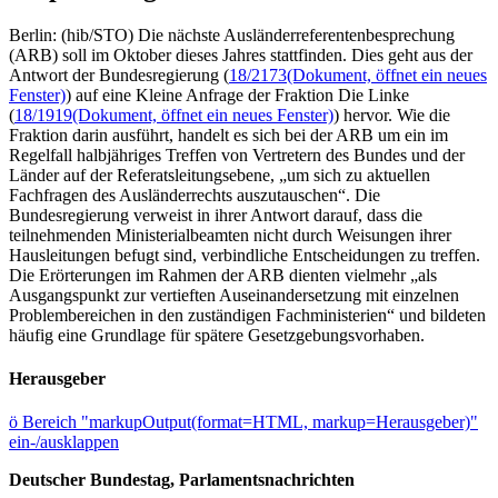
Berlin: (hib/STO) Die nächste Ausländerreferentenbesprechung
(ARB) soll im Oktober dieses Jahres stattfinden. Dies geht aus der
Antwort der Bundesregierung (
18/2173
(Dokument, öffnet ein neues
Fenster)
) auf eine Kleine Anfrage der Fraktion Die Linke
(
18/1919
(Dokument, öffnet ein neues Fenster)
) hervor. Wie die
Fraktion darin ausführt, handelt es sich bei der ARB um ein im
Regelfall halbjähriges Treffen von Vertretern des Bundes und der
Länder auf der Referatsleitungsebene, „um sich zu aktuellen
Fachfragen des Ausländerrechts auszutauschen“. Die
Bundesregierung verweist in ihrer Antwort darauf, dass die
teilnehmenden Ministerialbeamten nicht durch Weisungen ihrer
Hausleitungen befugt sind, verbindliche Entscheidungen zu treffen.
Die Erörterungen im Rahmen der ARB dienten vielmehr „als
Ausgangspunkt zur vertieften Auseinandersetzung mit einzelnen
Problembereichen in den zuständigen Fachministerien“ und bildeten
häufig eine Grundlage für spätere Gesetzgebungsvorhaben.
Herausgeber
ö
Bereich "markupOutput(format=HTML, markup=Herausgeber)"
ein-/ausklappen
Deutscher Bundestag, Parlamentsnachrichten