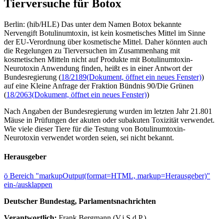
Tierversuche für Botox
Berlin: (hib/HLE) Das unter dem Namen Botox bekannte
Nervengift Botulinumtoxin, ist kein kosmetisches Mittel im Sinne
der EU-Verordnung über kosmetische Mittel. Daher könnten auch
die Regelungen zu Tierversuchen im Zusammenhang mit
kosmetischen Mitteln nicht auf Produkte mit Botulinumtoxin-
Neurotoxin Anwendung finden, heißt es in einer Antwort der
Bundesregierung (
18/2189
(Dokument, öffnet ein neues Fenster)
)
auf eine Kleine Anfrage der Fraktion Bündnis 90/Die Grünen
(
18/2063
(Dokument, öffnet ein neues Fenster)
)
Nach Angaben der Bundesregierung wurden im letzten Jahr 21.801
Mäuse in Prüfungen der akuten oder subakuten Toxizität verwendet.
Wie viele dieser Tiere für die Testung von Botulinumtoxin-
Neurotoxin verwendet worden seien, sei nicht bekannt.
Herausgeber
ö
Bereich "markupOutput(format=HTML, markup=Herausgeber)"
ein-/ausklappen
Deutscher Bundestag, Parlamentsnachrichten
Verantwortlich:
Frank Bergmann (V.i.S.d.P.)