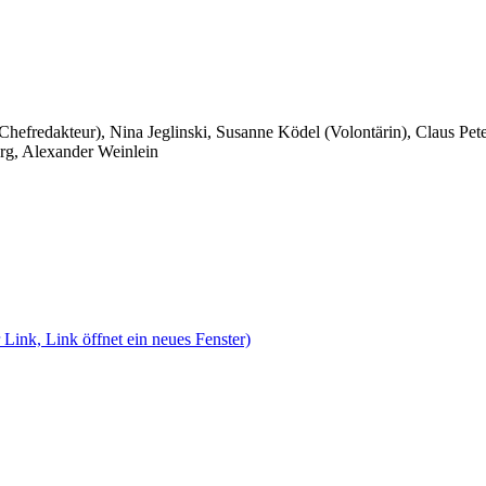
 Chefredakteur), Nina Jeglinski,
Susanne Ködel (Volontärin),
Claus Pet
rg, Alexander Weinlein
 Link, Link öffnet ein neues Fenster)