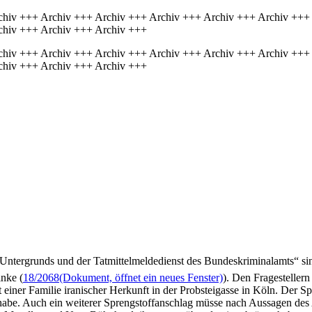
chiv +++ Archiv +++ Archiv +++ Archiv +++ Archiv +++ Archiv +++
chiv +++ Archiv +++ Archiv +++
chiv +++ Archiv +++ Archiv +++ Archiv +++ Archiv +++ Archiv +++
chiv +++ Archiv +++ Archiv +++
n Untergrunds und der Tatmittelmeldedienst des Bundeskriminalamts“ 
inke (
18/2068
(Dokument, öffnet ein neues Fenster)
). Den Fragesteller
iner Familie iranischer Herkunft in der Probsteigasse in Köln. Der Spr
n habe. Auch ein weiterer Sprengstoffanschlag müsse nach Aussagen d