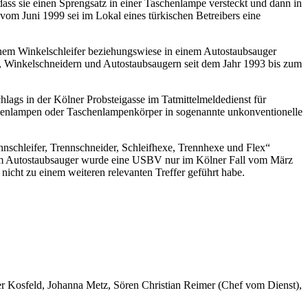
s sie einen Sprengsatz in einer Taschenlampe versteckt und dann in
vom Juni 1999 sei im Lokal eines türkischen Betreibers eine
inem Winkelschleifer beziehungswiese in einem Autostaubsauger
n, Winkelschneidern und Autostaubsaugern seit dem Jahr 1993 bis zum
hlags in der Kölner Probsteigasse im Tatmittelmeldedienst für
henlampen oder Taschenlampenkörper in sogenannte unkonventionelle
nnschleifer, Trennschneider, Schleifhexe, Trennhexe und Flex“
nem Autostaubsauger wurde eine USBV nur im Kölner Fall vom März
icht zu einem weiteren relevanten Treffer geführt habe.
er Kosfeld, Johanna Metz, Sören Christian Reimer (Chef vom Dienst),