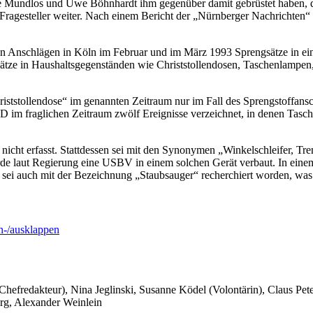
Mundlos und Uwe Böhnhardt ihm gegenüber damit gebrüstet haben, das
Fragesteller weiter. Nach einem Bericht der „Nürnberger Nachrichten“ 
ren Anschlägen in Köln im Februar und im März 1993 Sprengsätze in e
gsätze in Haushaltsgegenständen wie Christstollendosen, Taschenlampe
riststollendose“ im genannten Zeitraum nur im Fall des Sprengstoffansc
 im fraglichen Zeitraum zwölf Ereignisse verzeichnet, in denen Tasc
cht erfasst. Stattdessen sei mit den Synonymen „Winkelschleifer, Tre
urde laut Regierung eine USBV in einem solchen Gerät verbaut. In ei
 sei auch mit der Bezeichnung „Staubsauger“ recherchiert worden, was n
-/ausklappen
 Chefredakteur), Nina Jeglinski,
Susanne Ködel (Volontärin),
Claus Pet
rg, Alexander Weinlein