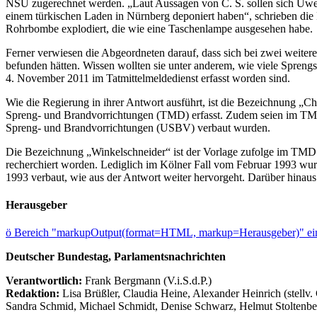
NSU zugerechnet werden. „Laut Aussagen von C. S. sollen sich Uwe 
einem türkischen Laden in Nürnberg deponiert haben“, schrieben die 
Rohrbombe explodiert, die wie eine Taschenlampe ausgesehen habe.
Ferner verwiesen die Abgeordneten darauf, dass sich bei zwei weite
befunden hätten. Wissen wollten sie unter anderem, wie viele Spren
4. November 2011 im Tatmittelmeldedienst erfasst worden sind.
Wie die Regierung in ihrer Antwort ausführt, ist die Bezeichnung „Ch
Spreng- und Brandvorrichtungen (TMD) erfasst. Zudem seien im TMD
Spreng- und Brandvorrichtungen (USBV) verbaut wurden.
Die Bezeichnung „Winkelschneider“ ist der Vorlage zufolge im TMD ni
recherchiert worden. Lediglich im Kölner Fall vom Februar 1993 w
1993 verbaut, wie aus der Antwort weiter hervorgeht. Darüber hinaus
Herausgeber
ö
Bereich "markupOutput(format=HTML, markup=Herausgeber)" ein
Deutscher Bundestag, Parlamentsnachrichten
Verantwortlich:
Frank Bergmann (V.i.S.d.P.)
Redaktion:
Lisa Brüßler, Claudia Heine, Alexander Heinrich (stellv.
Sandra Schmid, Michael Schmidt, Denise Schwarz, Helmut Stoltenbe