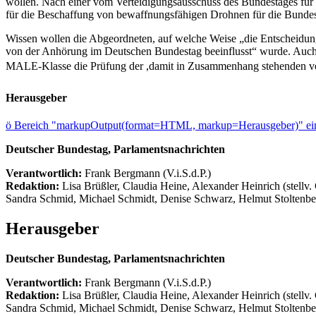
wollen. Nach einer vom Verteidigungsausschuss des Bundestages für
für die Beschaffung von bewaffnungsfähigen Drohnen für die Bunde
Wissen wollen die Abgeordneten, auf welche Weise „die Entscheid
von der Anhörung im Deutschen Bundestag beeinflusst“ wurde. Auch
MALE-Klasse die Prüfung der ,damit in Zusammenhang stehenden völke
Herausgeber
ö
Bereich "markupOutput(format=HTML, markup=Herausgeber)" ein
Deutscher Bundestag, Parlamentsnachrichten
Verantwortlich:
Frank Bergmann (V.i.S.d.P.)
Redaktion:
Lisa Brüßler, Claudia Heine, Alexander Heinrich (stellv.
Sandra Schmid, Michael Schmidt, Denise Schwarz, Helmut Stoltenbe
Herausgeber
Deutscher Bundestag, Parlamentsnachrichten
Verantwortlich:
Frank Bergmann (V.i.S.d.P.)
Redaktion:
Lisa Brüßler, Claudia Heine, Alexander Heinrich (stellv.
Sandra Schmid, Michael Schmidt, Denise Schwarz, Helmut Stoltenbe