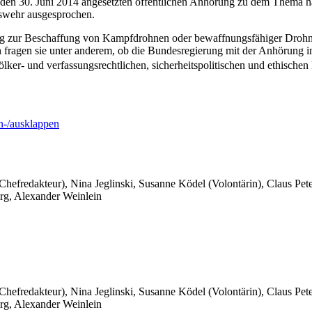
 den 30. Juni 2014 angesetzten öffentlichen Anhörung zu dem Thema 
swehr ausgesprochen.
ung zur Beschaffung von Kampfdrohnen oder bewaffnungsfähiger Droh
 fragen sie unter anderem, ob die Bundesregierung mit der Anhörung
r- und verfassungsrechtlichen, sicherheitspolitischen und ethischen 
-/ausklappen
 Chefredakteur), Nina Jeglinski,
Susanne Ködel (Volontärin),
Claus Pet
rg, Alexander Weinlein
 Chefredakteur), Nina Jeglinski,
Susanne Ködel (Volontärin),
Claus Pet
rg, Alexander Weinlein