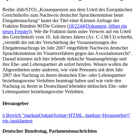
Berlin: (hib/STO) „Konsequenzen aus dem Urteil des Europäischen
Gerichtshofes zum Nachweis deutscher Sprachkenntnisse beim
Ehegattennachzug“ lautet der Titel einer Kleinen Anfrage der
Fraktion Bündnis 90/Die Grünen (
18/2244
(Dokument, öffnet ein
neues Fenster)
). Wie die Fraktion darin unter Verweis auf ein Urteil
des Gerichtshofs vom 10. Juli dieses Jahres (Az. C-138/13) schreibt,
„verstößt der mit der Verschärfung der Voraussetzungen des
Ehegattennachzugs im Jahr 2007 eingeführte Nachweis deutscher
Sprachkenntnisse im Visumverfahren gegen das Assoziationsrecht“.
Darauf könnten sich hier lebende türkische Staatsangehörige und
ihre Ehe- und Lebenspartner ab sofort berufen. Wissen wollen die
Abgeordneten unter anderem, wie viele Personen seit dem Jahr
2007 den Nachzug zu ihrem deutschen Ehe- oder Lebenspartner
beziehungsweise Verlobten beantragt haben und wie viele den
Nachzug zu ihrem in Deutschland lebenden türkischen Ehe- oder
Lebenspartner beziehungsweise Verlobten.
Herausgeber
ö
Bereich "markupOutput(format=HTML, markup=Herausgeber)"
ein-/ausklappen
Deutscher Bundestag, Parlamentsnachrichten