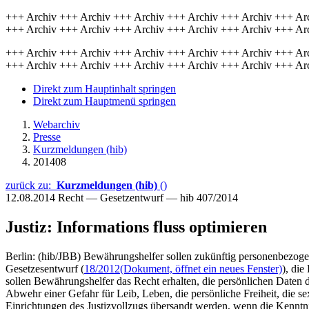
+++ Archiv +++ Archiv +++ Archiv +++ Archiv +++ Archiv +++ Ar
+++ Archiv +++ Archiv +++ Archiv +++ Archiv +++ Archiv +++ Ar
+++ Archiv +++ Archiv +++ Archiv +++ Archiv +++ Archiv +++ Ar
+++ Archiv +++ Archiv +++ Archiv +++ Archiv +++ Archiv +++ Ar
Direkt zum Hauptinhalt springen
Direkt zum Hauptmenü springen
Webarchiv
Presse
Kurzmeldungen (hib)
201408
zurück zu:
Kurzmeldungen (hib)
()
12.08.2014
Recht — Gesetzentwurf — hib 407/2014
Justiz: Informations fluss optimieren
Berlin: (hib/JBB) Bewährungshelfer sollen zukünftig personenbezogen
Gesetzesentwurf (
18/2012
(Dokument, öffnet ein neues Fenster)
), di
sollen Bewährungshelfer das Recht erhalten, die persönlichen Daten der
Abwehr einer Gefahr für Leib, Leben, die persönliche Freiheit, die s
Einrichtungen des Justizvollzugs übersandt werden, wenn die Kenntni