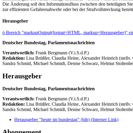
Die Änderung soll den Informationsfluss zwischen den beteiligten S
zur effizienten Gefahrenabwehr oder bei der Strafvollstreckung benöt
Herausgeber
ö
Bereich "markupOutput(format=HTML, markup=Herausgeber)" ein
Deutscher Bundestag, Parlamentsnachrichten
Verantwortlich:
Frank Bergmann (V.i.S.d.P.)
Redaktion:
Lisa Brüßler, Claudia Heine, Alexander Heinrich (stellv.
Sandra Schmid, Michael Schmidt, Denise Schwarz, Helmut Stoltenbe
Herausgeber
Deutscher Bundestag, Parlamentsnachrichten
Verantwortlich:
Frank Bergmann (V.i.S.d.P.)
Redaktion:
Lisa Brüßler, Claudia Heine, Alexander Heinrich (stellv.
Sandra Schmid, Michael Schmidt, Denise Schwarz, Helmut Stoltenbe
Herausgeber "heute im bundestag" (hib)
(Interner Link)
Abonnement