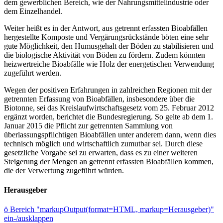
dem gewerblichen Bereich, wie der Nahrungsmittelindustrie oder
dem Einzelhandel.
Weiter heißt es in der Antwort, aus getrennt erfassten Bioabfällen
hergestellte Komposte und Vergärungsrückstände böten eine sehr
gute Möglichkeit, den Humusgehalt der Böden zu stabilisieren und
die biologische Aktivität von Böden zu fördern. Zudem könnten
heizwertreiche Bioabfälle wie Holz der energetischen Verwendung
zugeführt werden.
Wegen der positiven Erfahrungen in zahlreichen Regionen mit der
getrennten Erfassung von Bioabfällen, insbesondere über die
Biotonne, sei das Kreislaufwirtschaftsgesetz vom 25. Februar 2012
ergänzt worden, berichtet die Bundesregierung. So gelte ab dem 1.
Januar 2015 die Pflicht zur getrennten Sammlung von
überlassungspflichtigen Bioabfällen unter anderem dann, wenn dies
technisch möglich und wirtschaftlich zumutbar sei. Durch diese
gesetzliche Vorgabe sei zu erwarten, dass es zu einer weiteren
Steigerung der Mengen an getrennt erfassten Bioabfällen kommen,
die der Verwertung zugeführt würden.
Herausgeber
ö
Bereich "markupOutput(format=HTML, markup=Herausgeber)"
ein-/ausklappen