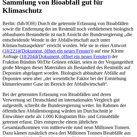
Sammlung von Bioabfall gut für
Klimaschutz
Berlin: (hib/JOH) Durch die getrennte Erfassung von Bioabfällen
sowie die Entfernung der im Restmüll noch verbliebenen biologisch
abbaubaren Bestandteile ist nach Ansicht der Bundesregierung „die
entscheidende Wende in der Abfallwirtschaft auch unter
Klimaschutzaspekten“ erreicht worden. Wie sie in einer Antwort
(
18/2214
(Dokument, öffnet ein neues Fenster)
) auf eine Kleine
Anfrage (
18/2044
(Dokument, öffnet ein neues Fenster)
) der
Fraktion Bündnis 90/Die Grünen erklärt, seien in der Vergangenheit
große Mengen dieser Materialien als Bestandteil des Restmülls auf
Deponien abgelagert worden. Biologisch abbaubare Abfälle auf
Deponien seien aber „der wesentliche Faktor bei der Entstehung
klimarelevanter Gase im Bereich der Abfallwirtschaft“.
Bei der getrennten Erfassung von Bioabfällen und deren
Verwertung sei Deutschland im internationalen Vergleich gut
aufgestellt, schreibt die Bundesregierung weiter. Im Rahmen der
öffentlichen Abfallentsorgung würden im Durchschnitt je
Einwohner mehr als 1.000 Kilogramm Bio- und Grünabfälle
getrennt erfasst. Dies entspreche einem jährlichen
Gesamtaufkommen von mittlerweile rund neun Millionen Tonnen.
Dazu kämen zusätzlich etwa drei Millionen Tonnen Bioabfälle aus