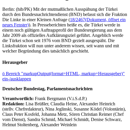
Berlin: (hib/PK) Mit der mutmaßlichen Ausspähung der Türkei
durch den Bundesnachrichtendienst (BND) befasst sich die Fraktion
Die Linke in einer Kleinen Anfrage (
18/2467
(Dokument, öffnet ein
neues Fenster)
). In Presseberichten heiße es, die Türkei werde in
einem noch gültigen Auftragsprofil der Bundesregierung aus dem
Jahr 2009 als offizielles Aufklärungsziel geführt. Angeblich werde
die Türkei schon seit 1976 vom BND gezielt ausgespäht. Die
Linksfraktion will nun unter anderem wissen, seit wann und mit
welcher Begründung dies tatsächlich geschieht.
Herausgeber
ö
Bereich "markupOutput(format=HTML, markup=Herausgeber)"
ein-/ausklappen
Deutscher Bundestag, Parlamentsnachrichten
Verantwortlich:
Frank Bergmann (V.i.S.d.P.)
Redaktion:
Lisa Brüßler, Claudia Heine, Alexander Heinrich
(stellv. Chefredakteur), Nina Jeglinski,
Susanne Ködel (Volontärin),
Claus Peter Kosfeld, Johanna Metz, Sören Christian Reimer (Chef
vom Dienst), Sandra Schmid, Michael Schmidt, Denise Schwarz,
Helmut Stoltenberg, Alexander Weinlein