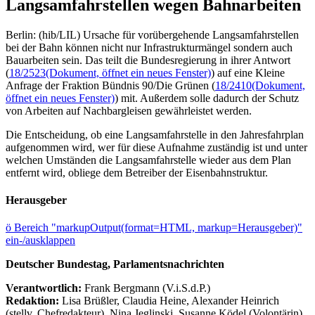
Langsamfahrstellen wegen Bahnarbeiten
Berlin: (hib/LIL) Ursache für vorübergehende Langsamfahrstellen
bei der Bahn können nicht nur Infrastrukturmängel sondern auch
Bauarbeiten sein. Das teilt die Bundesregierung in ihrer Antwort
(
18/2523
(Dokument, öffnet ein neues Fenster)
) auf eine Kleine
Anfrage der Fraktion Bündnis 90/Die Grünen (
18/2410
(Dokument,
öffnet ein neues Fenster)
) mit. Außerdem solle dadurch der Schutz
von Arbeiten auf Nachbargleisen gewährleistet werden.
Die Entscheidung, ob eine Langsamfahrstelle in den Jahresfahrplan
aufgenommen wird, wer für diese Aufnahme zuständig ist und unter
welchen Umständen die Langsamfahrstelle wieder aus dem Plan
entfernt wird, obliege dem Betreiber der Eisenbahnstruktur.
Herausgeber
ö
Bereich "markupOutput(format=HTML, markup=Herausgeber)"
ein-/ausklappen
Deutscher Bundestag, Parlamentsnachrichten
Verantwortlich:
Frank Bergmann (V.i.S.d.P.)
Redaktion:
Lisa Brüßler, Claudia Heine, Alexander Heinrich
(stellv. Chefredakteur), Nina Jeglinski,
Susanne Ködel (Volontärin),