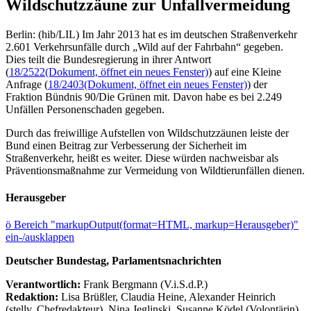
Wildschutzzäune zur Unfallvermeidung
Berlin: (hib/LIL) Im Jahr 2013 hat es im deutschen Straßenverkehr
2.601 Verkehrsunfälle durch „Wild auf der Fahrbahn“ gegeben.
Dies teilt die Bundesregierung in ihrer Antwort
(
18/2522
(Dokument, öffnet ein neues Fenster)
) auf eine Kleine
Anfrage (
18/2403
(Dokument, öffnet ein neues Fenster)
) der
Fraktion Bündnis 90/Die Grünen mit. Davon habe es bei 2.249
Unfällen Personenschaden gegeben.
Durch das freiwillige Aufstellen von Wildschutzzäunen leiste der
Bund einen Beitrag zur Verbesserung der Sicherheit im
Straßenverkehr, heißt es weiter. Diese würden nachweisbar als
Präventionsmaßnahme zur Vermeidung von Wildtierunfällen dienen.
Herausgeber
ö
Bereich "markupOutput(format=HTML, markup=Herausgeber)"
ein-/ausklappen
Deutscher Bundestag, Parlamentsnachrichten
Verantwortlich:
Frank Bergmann (V.i.S.d.P.)
Redaktion:
Lisa Brüßler, Claudia Heine, Alexander Heinrich
(stellv. Chefredakteur), Nina Jeglinski,
Susanne Ködel (Volontärin),