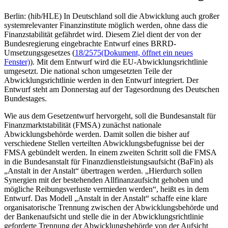
Berlin: (hib/HLE) In Deutschland soll die Abwicklung auch großer
systemrelevanter Finanzinstitute möglich werden, ohne dass die
Finanzstabilität gefährdet wird. Diesem Ziel dient der von der
Bundesregierung eingebrachte Entwurf eines BRRD-
Umsetzungsgesetzes (
18/2575
(Dokument, öffnet ein neues
Fenster)
). Mit dem Entwurf wird die EU-Abwicklungsrichtlinie
umgesetzt. Die national schon umgesetzten Teile der
Abwicklungsrichtlinie werden in den Entwurf integriert. Der
Entwurf steht am Donnerstag auf der Tagesordnung des Deutschen
Bundestages.
Wie aus dem Gesetzentwurf hervorgeht, soll die Bundesanstalt für
Finanzmarktstabilität (FMSA) zunächst nationale
Abwicklungsbehörde werden. Damit sollen die bisher auf
verschiedene Stellen verteilten Abwicklungsbefugnisse bei der
FMSA gebündelt werden. In einem zweiten Schritt soll die FMSA
in die Bundesanstalt für Finanzdienstleistungsaufsicht (BaFin) als
„Anstalt in der Anstalt“ übertragen werden. „Hierdurch sollen
Synergien mit der bestehenden Allfinanzaufsicht gehoben und
mögliche Reibungsverluste vermieden werden“, heißt es in dem
Entwurf. Das Modell „Anstalt in der Anstalt“ schaffe eine klare
organisatorische Trennung zwischen der Abwicklungsbehörde und
der Bankenaufsicht und stelle die in der Abwicklungsrichtlinie
geforderte Trennung der Abwicklungsbehörde von der Aufsicht