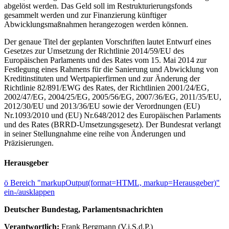
abgelöst werden. Das Geld soll im Restrukturierungsfonds
gesammelt werden und zur Finanzierung künftiger
Abwicklungsmaßnahmen herangezogen werden können.
Der genaue Titel der geplanten Vorschriften lautet Entwurf eines
Gesetzes zur Umsetzung der Richtlinie 2014/59/EU des
Europäischen Parlaments und des Rates vom 15. Mai 2014 zur
Festlegung eines Rahmens für die Sanierung und Abwicklung von
Kreditinstituten und Wertpapierfirmen und zur Änderung der
Richtlinie 82/891/EWG des Rates, der Richtlinien 2001/24/EG,
2002/47/EG, 2004/25/EG, 2005/56/EG, 2007/36/EG, 2011/35/EU,
2012/30/EU und 2013/36/EU sowie der Verordnungen (EU)
Nr.1093/2010 und (EU) Nr.648/2012 des Europäischen Parlaments
und des Rates (BRRD-Umsetzungsgesetz). Der Bundesrat verlangt
in seiner Stellungnahme eine reihe von Änderungen und
Präzisierungen.
Herausgeber
ö
Bereich "markupOutput(format=HTML, markup=Herausgeber)"
ein-/ausklappen
Deutscher Bundestag, Parlamentsnachrichten
Verantwortlich:
Frank Bergmann (V.i.S.d.P.)