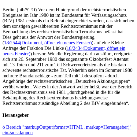
Berlin: (hib/STO) Vor dem Hintergrund der rechtsterroristischen
Ereignisse im Jahr 1980 ist im Bundesamt für Verfassungsschutz
(BfV) 1981 erstmals ein Referat eingerichtet worden, das sich neben
dem sonstigen gewaltbereiten Rechtsextremismus mit der
Beobachtung des rechtsextremistischen Terrorismus befasst hat.
Dies geht aus der Antwort der Bundesregierung
(
18/2544
(Dokument, öffnet ein neues Fenster)
) auf eine Kleine
Anfrage der Fraktion Die Linke (
18/2434
(Dokument, öffnet ein
neues Fenster)
) hervor. Wie die Regierung darin ausführt, ereignete
sich am 26. September 1980 das sogenannte Oktoberfest-Attentat
mit 13 Toten und 211 zum Teil Schwerverletzten als die bis dato
schwerste rechtsterroristische Tat. Weiterhin seien im Sommer 1980
mehrere Brandanschläge - zum Teil mit Todesopfern - durch
Angehörige der rechtsterroristischen „Deutschen Aktionsgruppen“
verübt worden. Wie es in der Antwort weiter heißt, war der Bereich
des Rechtsextremismus seit 1981 „durchgehend in die für die
Bekämpfung des Rechtsextremismus beziehungsweise
Rechtsterrorismus zuständige Abteilung 2 des BfV eingebunden“.
Herausgeber
ö
Bereich "markupOutput(format=HTML, markup=Herausgeber)"
ein-/ausklappen