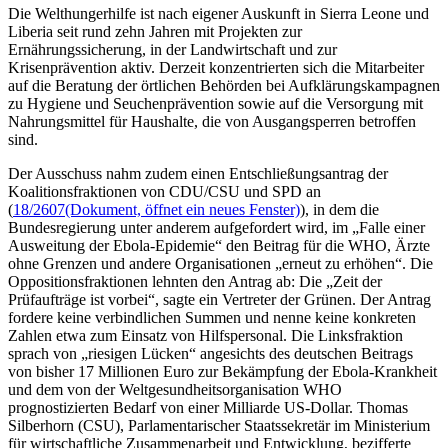
Die Welthungerhilfe ist nach eigener Auskunft in Sierra Leone und
Liberia seit rund zehn Jahren mit Projekten zur
Ernährungssicherung, in der Landwirtschaft und zur
Krisenprävention aktiv. Derzeit konzentrierten sich die Mitarbeiter
auf die Beratung der örtlichen Behörden bei Aufklärungskampagnen
zu Hygiene und Seuchenprävention sowie auf die Versorgung mit
Nahrungsmittel für Haushalte, die von Ausgangsperren betroffen
sind.
Der Ausschuss nahm zudem einen Entschließungsantrag der
Koalitionsfraktionen von CDU/CSU und SPD an
(
18/2607
(Dokument, öffnet ein neues Fenster)
), in dem die
Bundesregierung unter anderem aufgefordert wird, im „Falle einer
Ausweitung der Ebola-Epidemie“ den Beitrag für die WHO, Ärzte
ohne Grenzen und andere Organisationen „erneut zu erhöhen“. Die
Oppositionsfraktionen lehnten den Antrag ab: Die „Zeit der
Prüfaufträge ist vorbei“, sagte ein Vertreter der Grünen. Der Antrag
fordere keine verbindlichen Summen und nenne keine konkreten
Zahlen etwa zum Einsatz von Hilfspersonal. Die Linksfraktion
sprach von „riesigen Lücken“ angesichts des deutschen Beitrags
von bisher 17 Millionen Euro zur Bekämpfung der Ebola-Krankheit
und dem von der Weltgesundheitsorganisation WHO
prognostizierten Bedarf von einer Milliarde US-Dollar. Thomas
Silberhorn (CSU), Parlamentarischer Staatssekretär im Ministerium
für wirtschaftliche Zusammenarbeit und Entwicklung, bezifferte