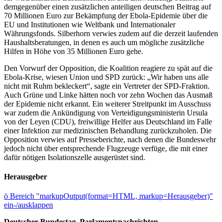
demgegenüber einen zusätzlichen anteiligen deutschen Beitrag auf
70 Millionen Euro zur Bekämpfung der Ebola-Epidemie über die
EU und Institutionen wie Weltbank und Internationaler
Währungsfonds. Silberhorn verwies zudem auf die derzeit laufenden
Haushaltsberatungen, in denen es auch um mögliche zusätzliche
Hilfen in Höhe von 35 Millionen Euro gehe.
Den Vorwurf der Opposition, die Koalition reagiere zu spät auf die
Ebola-Krise, wiesen Union und SPD zurück: „Wir haben uns alle
nicht mit Ruhm bekleckert“, sagte ein Vertreter der SPD-Fraktion.
Auch Grüne und Linke hätten noch vor zehn Wochen das Ausmaß
der Epidemie nicht erkannt. Ein weiterer Streitpunkt im Ausschuss
war zudem die Ankündigung von Verteidigungsministerin Ursula
von der Leyen (CDU), freiwillige Helfer aus Deutschland im Falle
einer Infektion zur medizinischen Behandlung zurückzuholen. Die
Opposition verwies auf Presseberichte, nach denen die Bundeswehr
jedoch nicht über entsprechende Flugzeuge verfüge, die mit einer
dafür nötigen Isolationszelle ausgerüstet sind.
Herausgeber
ö
Bereich "markupOutput(format=HTML, markup=Herausgeber)"
ein-/ausklappen
Deutscher Bundestag, Parlamentsnachrichten