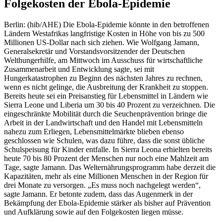
Folgekosten der Ebola-Epidemie
Berlin: (hib/AHE) Die Ebola-Epidemie könnte in den betroffenen
Ländern Westafrikas langfristige Kosten in Höhe von bis zu 500
Millionen US-Dollar nach sich ziehen. Wie Wolfgang Jamann,
Generalsekretär und Vorstandsvorsitzender der Deutschen
Welthungerhilfe, am Mittwoch im Ausschuss für wirtschaftliche
Zusammenarbeit und Entwicklung sagte, sei mit
Hungerkatastrophen zu Beginn des nächsten Jahres zu rechnen,
wenn es nicht gelinge, die Ausbreitung der Krankheit zu stoppen.
Bereits heute sei ein Preisanstieg für Lebensmittel in Ländern wie
Sierra Leone und Liberia um 30 bis 40 Prozent zu verzeichnen. Die
eingeschränkte Mobilität durch die Seuchenprävention bringe die
Arbeit in der Landwirtschaft und den Handel mit Lebensmitteln
nahezu zum Erliegen, Lebensmittelmärkte blieben ebenso
geschlossen wie Schulen, was dazu führe, dass die sonst übliche
Schulspeisung für Kinder entfalle. In Sierra Leona erhielten bereits
heute 70 bis 80 Prozent der Menschen nur noch eine Mahlzeit am
Tage, sagte Jamann. Das Welternährungsprogramm habe derzeit die
Kapazitäten, mehr als eine Millionen Menschen in der Region für
drei Monate zu versorgen. „Es muss noch nachgelegt werden“,
sagte Jamann. Er betonte zudem, dass das Augenmerk in der
Bekämpfung der Ebola-Epidemie stärker als bisher auf Prävention
und Aufklärung sowie auf den Folgekosten liegen müsse.