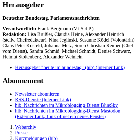
Herausgeber
Deutscher Bundestag, Parlamentsnachrichten
Verantwortlich:
Frank Bergmann (V.i.S.d.P.)
Redaktion:
Lisa Brüßler, Claudia Heine, Alexander Heinrich
(stellv. Chefredakteur), Nina Jeglinski,
Susanne Ködel (Volontärin),
Claus Peter Kosfeld, Johanna Metz, Sören Christian Reimer (Chef
vom Dienst), Sandra Schmid, Michael Schmidt, Denise Schwarz,
Helmut Stoltenberg, Alexander Weinlein
Herausgeber "heute im bundestag" (hib)
(Interner Link)
Abonnement
Newsletter abonnieren
RSS-Dienste
(Interner Link)
hib_Nachrichten im Mikroblogging-Dienst BlueSky
hib_Nachrichten im Mikroblogging-Dienst Mastodon
(Externer Link, Link öffnet ein neues Fenster)
Webarchiv
Presse
Kurzmeldungen (hib)