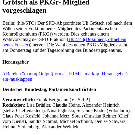
Grötsch als PKGr- Mitglied
vorgeschlagen
Berlin: (hib/STO) Der SPD-Abgeordnete Uli Grötsch soll nach dem
Willen seiner Fraktion neues Mitglied des Parlamentarischen
Kontrollgremiums (PKGr) werden. Dies geht aus einem
Wahlvorschlag der SPD-Fraktion (
18/2743
(Dokument, öffnet ein
neues Fenster)
) hervor. Die Wahl des neuen PKGr-Mitglieds steht
am Donnerstag auf der Tagesordnung des Bundestagsplenums.
Herausgeber
ö
Bereich "markupOutput(format=HTML, markup=Herausgeber)"
ein-/ausklappen
Deutscher Bundestag, Parlamentsnachrichten
Verantwortlich:
Frank Bergmann (V.i.S.d.P.)
Redaktion:
Lisa Brüßler, Claudia Heine, Alexander Heinrich
(stellv. Chefredakteur), Nina Jeglinski,
Susanne Ködel (Volontärin),
Claus Peter Kosfeld, Johanna Metz, Sören Christian Reimer (Chef
vom Dienst), Sandra Schmid, Michael Schmidt, Denise Schwarz,
Helmut Stoltenberg, Alexander Weinlein