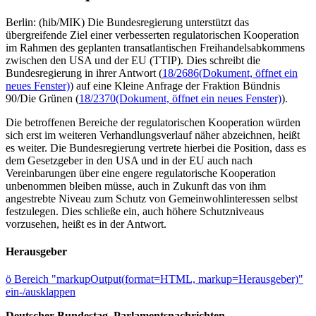
Berlin: (hib/MIK) Die Bundesregierung unterstützt das
übergreifende Ziel einer verbesserten regulatorischen Kooperation
im Rahmen des geplanten transatlantischen Freihandelsabkommens
zwischen den USA und der EU (TTIP). Dies schreibt die
Bundesregierung in ihrer Antwort (
18/2686
(Dokument, öffnet ein
neues Fenster)
) auf eine Kleine Anfrage der Fraktion Bündnis
90/Die Grünen (
18/2370
(Dokument, öffnet ein neues Fenster)
).
Die betroffenen Bereiche der regulatorischen Kooperation würden
sich erst im weiteren Verhandlungsverlauf näher abzeichnen, heißt
es weiter. Die Bundesregierung vertrete hierbei die Position, dass es
dem Gesetzgeber in den USA und in der EU auch nach
Vereinbarungen über eine engere regulatorische Kooperation
unbenommen bleiben müsse, auch in Zukunft das von ihm
angestrebte Niveau zum Schutz von Gemeinwohlinteressen selbst
festzulegen. Dies schließe ein, auch höhere Schutzniveaus
vorzusehen, heißt es in der Antwort.
Herausgeber
ö
Bereich "markupOutput(format=HTML, markup=Herausgeber)"
ein-/ausklappen
Deutscher Bundestag, Parlamentsnachrichten