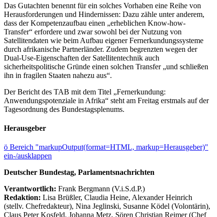
Das Gutachten benennt für ein solches Vorhaben eine Reihe von
Herausforderungen und Hindernissen: Dazu zähle unter anderem,
dass der Kompetenzaufbau einen „erheblichen Know-how-
Transfer“ erfordere und zwar sowohl bei der Nutzung von
Satellitendaten wie beim Aufbau eigener Fernerkundungssysteme
durch afrikanische Partnerländer. Zudem begrenzten wegen der
Dual-Use-Eigenschaften der Satellitentechnik auch
sicherheitspolitische Gründe einen solchen Transfer „und schließen
ihn in fragilen Staaten nahezu aus“.
Der Bericht des TAB mit dem Titel „Fernerkundung:
Anwendungspotenziale in Afrika“ steht am Freitag erstmals auf der
Tagesordnung des Bundestagsplenums.
Herausgeber
ö
Bereich "markupOutput(format=HTML, markup=Herausgeber)"
ein-/ausklappen
Deutscher Bundestag, Parlamentsnachrichten
Verantwortlich:
Frank Bergmann (V.i.S.d.P.)
Redaktion:
Lisa Brüßler, Claudia Heine, Alexander Heinrich
(stellv. Chefredakteur), Nina Jeglinski,
Susanne Ködel (Volontärin),
Claus Peter Kosfeld, Johanna Metz, Sören Christian Reimer (Chef