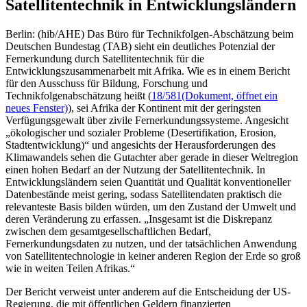
Satellitentechnik in Entwicklungsländern
Berlin: (hib/AHE) Das Büro für Technikfolgen-Abschätzung beim
Deutschen Bundestag (TAB) sieht ein deutliches Potenzial der
Fernerkundung durch Satellitentechnik für die
Entwicklungszusammenarbeit mit Afrika. Wie es in einem Bericht
für den Ausschuss für Bildung, Forschung und
Technikfolgenabschätzung heißt (
18/581
(Dokument, öffnet ein
neues Fenster)
), sei Afrika der Kontinent mit der geringsten
Verfügungsgewalt über zivile Fernerkundungssysteme. Angesicht
„ökologischer und sozialer Probleme (Desertifikation, Erosion,
Stadtentwicklung)“ und angesichts der Herausforderungen des
Klimawandels sehen die Gutachter aber gerade in dieser Weltregion
einen hohen Bedarf an der Nutzung der Satellitentechnik. In
Entwicklungsländern seien Quantität und Qualität konventioneller
Datenbestände meist gering, sodass Satellitendaten praktisch die
relevanteste Basis bilden würden, um den Zustand der Umwelt und
deren Veränderung zu erfassen. „Insgesamt ist die Diskrepanz
zwischen dem gesamtgesellschaftlichen Bedarf,
Fernerkundungsdaten zu nutzen, und der tatsächlichen Anwendung
von Satellitentechnologie in keiner anderen Region der Erde so groß
wie in weiten Teilen Afrikas.“
Der Bericht verweist unter anderem auf die Entscheidung der US-
Regierung, die mit öffentlichen Geldern finanzierten