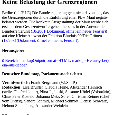
Keine Belastung der Grenzregionen
Berlin: (hib/HLE) Die Bundesregierung geht nicht davon aus, dass
die Grenzregionen durch die Einführung einer Pkw-Maut negativ
belastet werden. Die konkrete Ausgestaltung der Maut werde sich
erst aus dem Gesetzentwurf ergeben, heißt es in der Antwort der
Bundesregierung (
18/2861
(Dokument, öffnet ein neues Fenster)
)
auf eine Kleine Antwort der Fraktion Bündnis 90/Die Grünen
(
18/2681
(Dokument, öffnet ein neues Fenster)
).
Herausgeber
ö
Bereich "markupOutput(format=HTML, markup=Herausgeber)"
ein-/ausklappen
Deutscher Bundestag, Parlamentsnachrichten
Verantwortlich:
Frank Bergmann (V.i.S.d.P.)
Redaktion:
Lisa Brüßler, Claudia Heine, Alexander Heinrich
(stellv. Chefredakteur), Nina Jeglinski,
Susanne Ködel (Volontärin),
Claus Peter Kosfeld, Johanna Metz, Sören Christian Reimer (Chef
vom Dienst), Sandra Schmid, Michael Schmidt, Denise Schwarz,
Helmut Stoltenberg, Alexander Weinlein