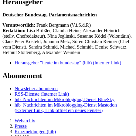
Herausgeber
Deutscher Bundestag, Parlamentsnachrichten
Verantwortlich:
Frank Bergmann (V.i.S.d.P.)
Redaktion:
Lisa Brüßler, Claudia Heine, Alexander Heinrich
(stellv. Chefredakteur), Nina Jeglinski,
Susanne Ködel (Volontärin),
Claus Peter Kosfeld, Johanna Metz, Sören Christian Reimer (Chef
vom Dienst), Sandra Schmid, Michael Schmidt, Denise Schwarz,
Helmut Stoltenberg, Alexander Weinlein
Herausgeber "heute im bundestag" (hib)
(Interner Link)
Abonnement
Newsletter abonnieren
RSS-Dienste
(Interner Link)
hib_Nachrichten im Mikroblogging-Dienst BlueSky
hib_Nachrichten im Mikroblogging-Dienst Mastodon
(Externer Link, Link öffnet ein neues Fenster)
Webarchiv
Presse
Kurzmeldungen (hib)