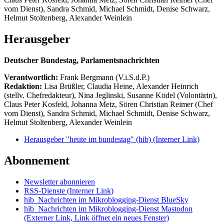
vom Dienst), Sandra Schmid, Michael Schmidt, Denise Schwarz,
Helmut Stoltenberg, Alexander Weinlein
Herausgeber
Deutscher Bundestag, Parlamentsnachrichten
Verantwortlich:
Frank Bergmann (V.i.S.d.P.)
Redaktion:
Lisa Brüßler, Claudia Heine, Alexander Heinrich
(stellv. Chefredakteur), Nina Jeglinski,
Susanne Ködel (Volontärin),
Claus Peter Kosfeld, Johanna Metz, Sören Christian Reimer (Chef
vom Dienst), Sandra Schmid, Michael Schmidt, Denise Schwarz,
Helmut Stoltenberg, Alexander Weinlein
Herausgeber "heute im bundestag" (hib)
(Interner Link)
Abonnement
Newsletter abonnieren
RSS-Dienste
(Interner Link)
hib_Nachrichten im Mikroblogging-Dienst BlueSky
hib_Nachrichten im Mikroblogging-Dienst Mastodon
(Externer Link, Link öffnet ein neues Fenster)