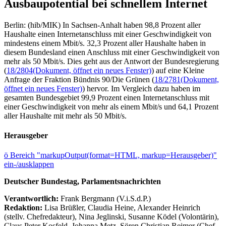
Ausbaupotential bei schnellem Internet
Berlin: (hib/MIK) In Sachsen-Anhalt haben 98,8 Prozent aller
Haushalte einen Internetanschluss mit einer Geschwindigkeit von
mindestens einem Mbit/s. 32,3 Prozent aller Haushalte haben in
diesem Bundesland einen Anschluss mit einer Geschwindigkeit von
mehr als 50 Mbit/s. Dies geht aus der Antwort der Bundesregierung
(
18/2804
(Dokument, öffnet ein neues Fenster)
) auf eine Kleine
Anfrage der Fraktion Bündnis 90/Die Grünen (
18/2781
(Dokument,
öffnet ein neues Fenster)
) hervor. Im Vergleich dazu haben im
gesamten Bundesgebiet 99,9 Prozent einen Internetanschluss mit
einer Geschwindigkeit von mehr als einem Mbit/s und 64,1 Prozent
aller Haushalte mit mehr als 50 Mbit/s.
Herausgeber
ö
Bereich "markupOutput(format=HTML, markup=Herausgeber)"
ein-/ausklappen
Deutscher Bundestag, Parlamentsnachrichten
Verantwortlich:
Frank Bergmann (V.i.S.d.P.)
Redaktion:
Lisa Brüßler, Claudia Heine, Alexander Heinrich
(stellv. Chefredakteur), Nina Jeglinski,
Susanne Ködel (Volontärin),
Claus Peter Kosfeld, Johanna Metz, Sören Christian Reimer (Chef