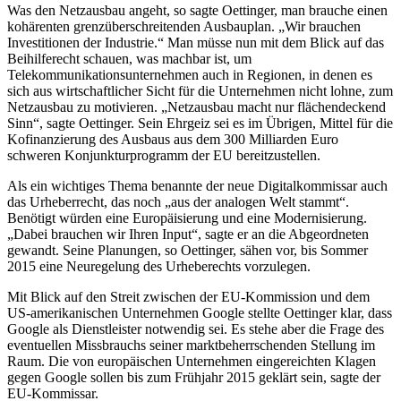
Was den Netzausbau angeht, so sagte Oettinger, man brauche einen
kohärenten grenzüberschreitenden Ausbauplan. „Wir brauchen
Investitionen der Industrie.“ Man müsse nun mit dem Blick auf das
Beihilferecht schauen, was machbar ist, um
Telekommunikationsunternehmen auch in Regionen, in denen es
sich aus wirtschaftlicher Sicht für die Unternehmen nicht lohne, zum
Netzausbau zu motivieren. „Netzausbau macht nur flächendeckend
Sinn“, sagte Oettinger. Sein Ehrgeiz sei es im Übrigen, Mittel für die
Kofinanzierung des Ausbaus aus dem 300 Milliarden Euro
schweren Konjunkturprogramm der EU bereitzustellen.
Als ein wichtiges Thema benannte der neue Digitalkommissar auch
das Urheberrecht, das noch „aus der analogen Welt stammt“.
Benötigt würden eine Europäisierung und eine Modernisierung.
„Dabei brauchen wir Ihren Input“, sagte er an die Abgeordneten
gewandt. Seine Planungen, so Oettinger, sähen vor, bis Sommer
2015 eine Neuregelung des Urheberechts vorzulegen.
Mit Blick auf den Streit zwischen der EU-Kommission und dem
US-amerikanischen Unternehmen Google stellte Oettinger klar, dass
Google als Dienstleister notwendig sei. Es stehe aber die Frage des
eventuellen Missbrauchs seiner marktbeherrschenden Stellung im
Raum. Die von europäischen Unternehmen eingereichten Klagen
gegen Google sollen bis zum Frühjahr 2015 geklärt sein, sagte der
EU-Kommissar.