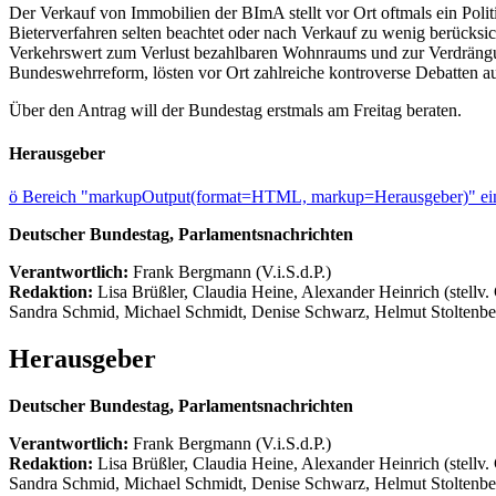
Der Verkauf von Immobilien der BImA stellt vor Ort oftmals ein Po
Bieterverfahren selten beachtet oder nach Verkauf zu wenig berücksi
Verkehrswert zum Verlust bezahlbaren Wohnraums und zur Verdrängun
Bundeswehrreform, lösten vor Ort zahlreiche kontroverse Debatten au
Über den Antrag will der Bundestag erstmals am Freitag beraten.
Herausgeber
ö
Bereich "markupOutput(format=HTML, markup=Herausgeber)" ein
Deutscher Bundestag, Parlamentsnachrichten
Verantwortlich:
Frank Bergmann (V.i.S.d.P.)
Redaktion:
Lisa Brüßler, Claudia Heine, Alexander Heinrich (stellv.
Sandra Schmid, Michael Schmidt, Denise Schwarz, Helmut Stoltenbe
Herausgeber
Deutscher Bundestag, Parlamentsnachrichten
Verantwortlich:
Frank Bergmann (V.i.S.d.P.)
Redaktion:
Lisa Brüßler, Claudia Heine, Alexander Heinrich (stellv.
Sandra Schmid, Michael Schmidt, Denise Schwarz, Helmut Stoltenbe