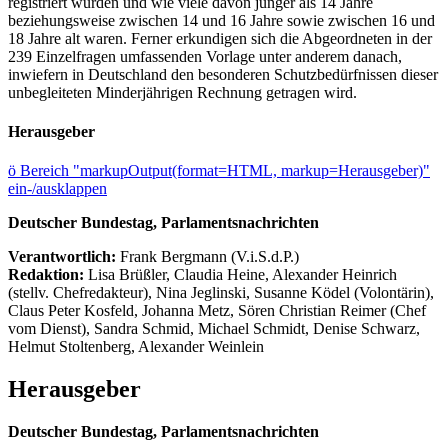
registriert wurden und wie viele davon jünger als 14 Jahre
beziehungsweise zwischen 14 und 16 Jahre sowie zwischen 16 und
18 Jahre alt waren. Ferner erkundigen sich die Abgeordneten in der
239 Einzelfragen umfassenden Vorlage unter anderem danach,
inwiefern in Deutschland den besonderen Schutzbedürfnissen dieser
unbegleiteten Minderjährigen Rechnung getragen wird.
Herausgeber
ö
Bereich "markupOutput(format=HTML, markup=Herausgeber)"
ein-/ausklappen
Deutscher Bundestag, Parlamentsnachrichten
Verantwortlich:
Frank Bergmann (V.i.S.d.P.)
Redaktion:
Lisa Brüßler, Claudia Heine, Alexander Heinrich
(stellv. Chefredakteur), Nina Jeglinski,
Susanne Ködel (Volontärin),
Claus Peter Kosfeld, Johanna Metz, Sören Christian Reimer (Chef
vom Dienst), Sandra Schmid, Michael Schmidt, Denise Schwarz,
Helmut Stoltenberg, Alexander Weinlein
Herausgeber
Deutscher Bundestag, Parlamentsnachrichten