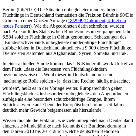
Berlin: (hib/STO) Die Situation unbegleiteter minderjähriger
Flüchtlinge in Deutschland thematisiert die Fraktion Bündnis 90/Die
Grünen in einer Großen Anfrage (
18/2999
(Dokument, öffnet ein
neues Fenster)
). Wie die Abgeordneten darin schreiben, wurden
nach Auskunft des Statistischen Bundesamtes im vergangenen Jahr
6.584 solcher Flüchtlinge in Obhut genommen. Schätzungen des
„Bundesfachverbands unbegleitete minderjährige Flüchtlinge“
zufolge lebten in Deutschland aktuell etwa 9.000 dieser Flüchtlinge.
Die meisten stammten aus Afghanistan, Syrien, Somalia und Irak.
In einer aktuellen Studie komme das UN-Kinderhilfswerk Unicef zu
dem Fazit, „dass die Interessen von Flüchtlingskindern
beziehungsweise das Wohl dieser in Deutschland nur eine
,nachrangige Rolle spielen - ja, dass ihre Rechte ,häufig missachtet
würden“, heißt es in der Vorlage weiter. Europarechtlich gelten
Flüchtlingskinder - insbesondere unbegleitete - den Abgeordneten
zufolge als eine besonders schutzbedürftige Gruppe. Ihrem
Schicksal werde auf Ebene der Europäischen Union „seit Jahren
deutlich mehr Gewicht beigemessen als hierzulande“.
Wissen möchte die Fraktion, wie viele unbegleitet nach Deutschland
eingereiste Minderjährige nach Kenntnis der Bundesregierung in
den Jahren 2010 bis 2014 durch welche deutschen Behörden