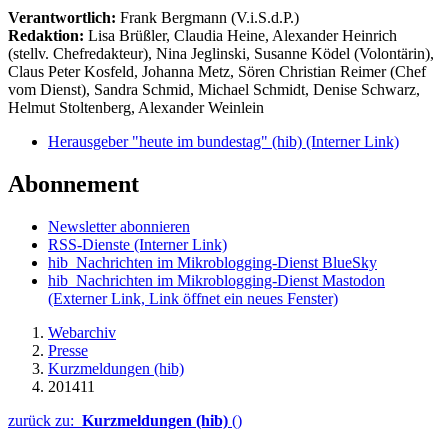
Verantwortlich:
Frank Bergmann (V.i.S.d.P.)
Redaktion:
Lisa Brüßler, Claudia Heine, Alexander Heinrich
(stellv. Chefredakteur), Nina Jeglinski,
Susanne Ködel (Volontärin),
Claus Peter Kosfeld, Johanna Metz, Sören Christian Reimer (Chef
vom Dienst), Sandra Schmid, Michael Schmidt, Denise Schwarz,
Helmut Stoltenberg, Alexander Weinlein
Herausgeber "heute im bundestag" (hib)
(Interner Link)
Abonnement
Newsletter abonnieren
RSS-Dienste
(Interner Link)
hib_Nachrichten im Mikroblogging-Dienst BlueSky
hib_Nachrichten im Mikroblogging-Dienst Mastodon
(Externer Link, Link öffnet ein neues Fenster)
Webarchiv
Presse
Kurzmeldungen (hib)
201411
zurück zu:
Kurzmeldungen (hib)
()