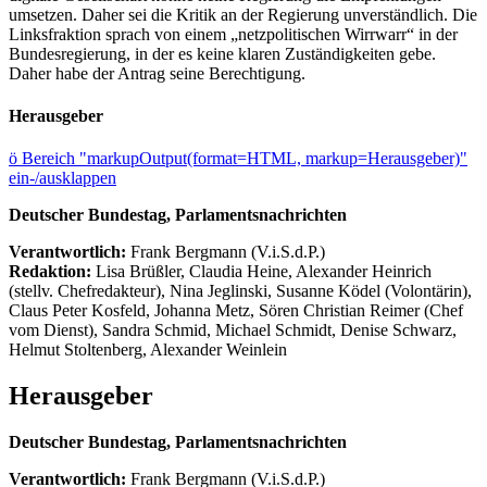
umsetzen. Daher sei die Kritik an der Regierung unverständlich. Die
Linksfraktion sprach von einem „netzpolitischen Wirrwarr“ in der
Bundesregierung, in der es keine klaren Zuständigkeiten gebe.
Daher habe der Antrag seine Berechtigung.
Herausgeber
ö
Bereich "markupOutput(format=HTML, markup=Herausgeber)"
ein-/ausklappen
Deutscher Bundestag, Parlamentsnachrichten
Verantwortlich:
Frank Bergmann (V.i.S.d.P.)
Redaktion:
Lisa Brüßler, Claudia Heine, Alexander Heinrich
(stellv. Chefredakteur), Nina Jeglinski,
Susanne Ködel (Volontärin),
Claus Peter Kosfeld, Johanna Metz, Sören Christian Reimer (Chef
vom Dienst), Sandra Schmid, Michael Schmidt, Denise Schwarz,
Helmut Stoltenberg, Alexander Weinlein
Herausgeber
Deutscher Bundestag, Parlamentsnachrichten
Verantwortlich:
Frank Bergmann (V.i.S.d.P.)