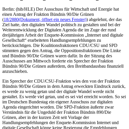
Berlin: (hib/HLE) Der Ausschuss für Wirtschaft und Energie hat
einen Antrag der Fraktion Bündnis 90/Die Grünen
(
18/2880
(Dokument, öffnet ein neues Fenster)
) abgelehnt, der das
Ziel hatte, den digitalen Wandel politisch zu gestalten und bei der
Weiterentwicklung der Digitalen Agenda die im Zuge der rund
dreijährigen Arbeit der Enquete-Kommission „Internet und digitale
Gesellschaft“ erarbeiteten Handlungsempfehlungen zu
berücksichtigen. Die Koalitionsfraktionen CDU/CSU und SPD
stimmten gegen den Antrag, die Oppositionsfraktionen Die Linke
und Bündnis 90/Die Grünen waren dafür. In der Sitzung des
Ausschusses am Mittwoch forderte ein Sprecher der Fraktion
Bündnis 90/Die Grünen außerdem, den Breitbandausbau finanziell
anzuschieben.
Ein Sprecher der CDU/CSU-Fraktion wies den von der Fraktion
Bündnis 90/Die Grünen in dem Antrag erweckten Eindruck zurück,
es werde zu wenig getan und der digitale Wandel werde nicht
gestaltet. Es werde viel getan, und es sei viel erreicht worden. So sei
im Deutschen Bundestag ein eigener Ausschuss zur digitalen
Agenda eingerichtet worden. Die SPD-Fraktion äußerte zwar
Verständnis für die Ungeduld der Fraktion Bündnis 890/Die
Grünen, aber in der kurzen Zeit seit Vorlage der
Handlungsempfehlungen der Enquete-Kommission Internet und
digitale Gesellschaft könne keine Regierung die Empfehlungen