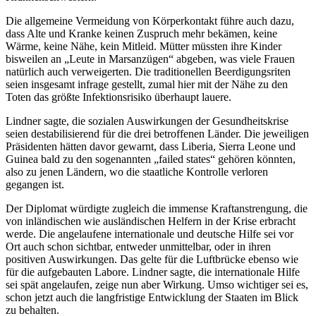
Die allgemeine Vermeidung von Körperkontakt führe auch dazu,
dass Alte und Kranke keinen Zuspruch mehr bekämen, keine
Wärme, keine Nähe, kein Mitleid. Mütter müssten ihre Kinder
bisweilen an „Leute in Marsanzügen“ abgeben, was viele Frauen
natürlich auch verweigerten. Die traditionellen Beerdigungsriten
seien insgesamt infrage gestellt, zumal hier mit der Nähe zu den
Toten das größte Infektionsrisiko überhaupt lauere.
Lindner sagte, die sozialen Auswirkungen der Gesundheitskrise
seien destabilisierend für die drei betroffenen Länder. Die jeweiligen
Präsidenten hätten davor gewarnt, dass Liberia, Sierra Leone und
Guinea bald zu den sogenannten „failed states“ gehören könnten,
also zu jenen Ländern, wo die staatliche Kontrolle verloren
gegangen ist.
Der Diplomat würdigte zugleich die immense Kraftanstrengung, die
von inländischen wie ausländischen Helfern in der Krise erbracht
werde. Die angelaufene internationale und deutsche Hilfe sei vor
Ort auch schon sichtbar, entweder unmittelbar, oder in ihren
positiven Auswirkungen. Das gelte für die Luftbrücke ebenso wie
für die aufgebauten Labore. Lindner sagte, die internationale Hilfe
sei spät angelaufen, zeige nun aber Wirkung. Umso wichtiger sei es,
schon jetzt auch die langfristige Entwicklung der Staaten im Blick
zu behalten.