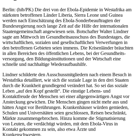
Berlin: (hib/PK) Die drei von der Ebola-Epidemie in Westafrika am
stärksten betroffenen Länder Liberia, Sierra Leone und Guinea
werden nach Einschätzung des Ebola-Sonderbeauftragten der
Bundesregierung noch lange Zeit auf die Hilfe der internationalen
Staatengemeinschaft angewiesen sein. Botschafter Walter Lindner
sagte am Mittwoch im Gesundheitsausschuss des Bundestages, die
wirtschaftlichen, sozialen und gesellschaftlichen Verwerfungen in
den betroffenen Gebieten seien immens. Die Krisenländer bräuchten
in allen Bereichen des öffentlichen Lebens, bei der Gesundheits-
versorgung, den Bildungsinstitutionen und der Wirtschaft eine
schnelle und nachhaltige Wiederaufbauhilfe.
Lindner schilderte den Ausschussmitgliedern nach einem Besuch in
Westafrika detailliert, wie sich die soziale Lage in den drei Staaten
durch die Krankheit grundlegend verändert hat. So sei das soziale
Leben „auf den Kopf gestellt“. Die einstige Lebens- und
Kontaktfreude der Menschen sei einer allgegenwärtigen Angst vor
Ansteckung gewichen. Die Menschen gingen nicht mehr aus und
hätten Angst vor Berührungen. Krankenhäuser würden gemieden,
Schulen und Universitäten seien geschlossen, Reisen beschränkt,
Märkte zusammengebrochen. Hinzu komme die Stigmatisierung
von Leuten, die verdächtigt würden, mit dem Ebola-Virus in
Kontakt gekommen zu sein, also etwa Ärzte und
Krankenschwestern.