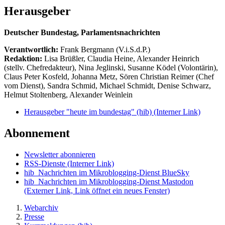
Herausgeber
Deutscher Bundestag, Parlamentsnachrichten
Verantwortlich:
Frank Bergmann (V.i.S.d.P.)
Redaktion:
Lisa Brüßler, Claudia Heine, Alexander Heinrich
(stellv. Chefredakteur), Nina Jeglinski,
Susanne Ködel (Volontärin),
Claus Peter Kosfeld, Johanna Metz, Sören Christian Reimer (Chef
vom Dienst), Sandra Schmid, Michael Schmidt, Denise Schwarz,
Helmut Stoltenberg, Alexander Weinlein
Herausgeber "heute im bundestag" (hib)
(Interner Link)
Abonnement
Newsletter abonnieren
RSS-Dienste
(Interner Link)
hib_Nachrichten im Mikroblogging-Dienst BlueSky
hib_Nachrichten im Mikroblogging-Dienst Mastodon
(Externer Link, Link öffnet ein neues Fenster)
Webarchiv
Presse