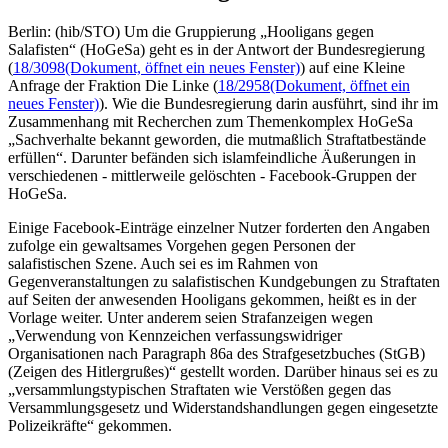
Berlin: (hib/STO) Um die Gruppierung „Hooligans gegen
Salafisten“ (HoGeSa) geht es in der Antwort der Bundesregierung
(
18/3098
(Dokument, öffnet ein neues Fenster)
) auf eine Kleine
Anfrage der Fraktion Die Linke (
18/2958
(Dokument, öffnet ein
neues Fenster)
). Wie die Bundesregierung darin ausführt, sind ihr im
Zusammenhang mit Recherchen zum Themenkomplex HoGeSa
„Sachverhalte bekannt geworden, die mutmaßlich Straftatbestände
erfüllen“. Darunter befänden sich islamfeindliche Äußerungen in
verschiedenen - mittlerweile gelöschten - Facebook-Gruppen der
HoGeSa.
Einige Facebook-Einträge einzelner Nutzer forderten den Angaben
zufolge ein gewaltsames Vorgehen gegen Personen der
salafistischen Szene. Auch sei es im Rahmen von
Gegenveranstaltungen zu salafistischen Kundgebungen zu Straftaten
auf Seiten der anwesenden Hooligans gekommen, heißt es in der
Vorlage weiter. Unter anderem seien Strafanzeigen wegen
„Verwendung von Kennzeichen verfassungswidriger
Organisationen nach Paragraph 86a des Strafgesetzbuches (StGB)
(Zeigen des Hitlergrußes)“ gestellt worden. Darüber hinaus sei es zu
„versammlungstypischen Straftaten wie Verstößen gegen das
Versammlungsgesetz und Widerstandshandlungen gegen eingesetzte
Polizeikräfte“ gekommen.