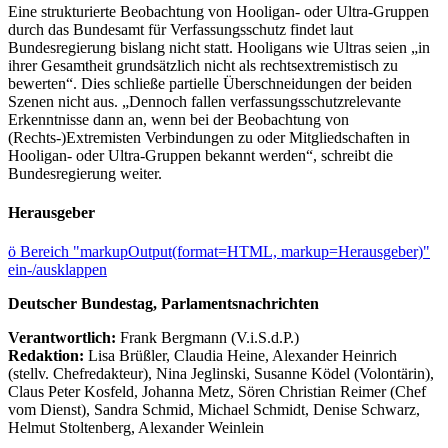
Eine strukturierte Beobachtung von Hooligan- oder Ultra-Gruppen
durch das Bundesamt für Verfassungsschutz findet laut
Bundesregierung bislang nicht statt. Hooligans wie Ultras seien „in
ihrer Gesamtheit grundsätzlich nicht als rechtsextremistisch zu
bewerten“. Dies schließe partielle Überschneidungen der beiden
Szenen nicht aus. „Dennoch fallen verfassungsschutzrelevante
Erkenntnisse dann an, wenn bei der Beobachtung von
(Rechts-)Extremisten Verbindungen zu oder Mitgliedschaften in
Hooligan- oder Ultra-Gruppen bekannt werden“, schreibt die
Bundesregierung weiter.
Herausgeber
ö
Bereich "markupOutput(format=HTML, markup=Herausgeber)"
ein-/ausklappen
Deutscher Bundestag, Parlamentsnachrichten
Verantwortlich:
Frank Bergmann (V.i.S.d.P.)
Redaktion:
Lisa Brüßler, Claudia Heine, Alexander Heinrich
(stellv. Chefredakteur), Nina Jeglinski,
Susanne Ködel (Volontärin),
Claus Peter Kosfeld, Johanna Metz, Sören Christian Reimer (Chef
vom Dienst), Sandra Schmid, Michael Schmidt, Denise Schwarz,
Helmut Stoltenberg, Alexander Weinlein