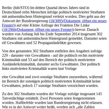
Berlin: (hib/STO) Im dritten Quartal dieses Jahres sind in
Deutschland zehn Menschen infolge politisch motivierter Straftaten
mit antisemitischem Hintergrund verletzt worden. Dies geht aus der
Antwort der Bundesregierung (
18/3095
(Dokument, öffnet ein neues
Fenster)
) auf eine Kleine Anfrage der Fraktion Die Linke
(
18/2966
(Dokument, öffnet ein neues Fenster)
) hervor. Danach
wurden von Anfang Juli bis Ende September 2014 insgesamt 302
Straftaten mit antisemitischem Hintergrund gemeldet. Darunter seien
elf Gewalttaten und 52 Propagandadelikte gewesen.
Von den genannten 302 Straftaten entfielen den Angaben zufolge
229 - darunter vier Gewalttaten - auf die politisch rechts motivierte
Kriminalität und 53 auf den Bereich der politisch motivierten
Ausländerkriminalität, darunter sechs Gewalttaten. Der politisch
links motivierten Kriminalität waren laut Vorlage
eine Gewalttat und zwei sonstige Straftaten zuzuordnen, während
im Bereich der sonstigen politisch motivierten Kriminalität keine
Gewalttaten, jedoch 17 sonstige Straftaten verzeichnet wurden.
Zu den 302 Straftaten wurden der Vorlage zufolge insgesamt 145
Tatverdächtige ermittelt. Zwei Personen seien festgenommen
worden. Haftbefehle wurden laut Bundesregierung nicht erlassen.
Wie es in der Antwort weiter heißt, werden sich „alle Zahlen