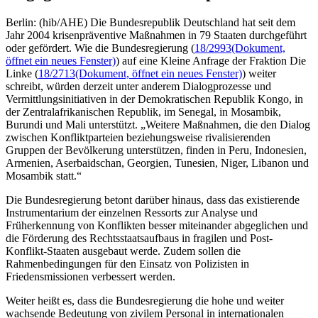
Berlin: (hib/AHE) Die Bundesrepublik Deutschland hat seit dem
Jahr 2004 krisenpräventive Maßnahmen in 79 Staaten durchgeführt
oder gefördert. Wie die Bundesregierung (
18/2993
(Dokument,
öffnet ein neues Fenster)
) auf eine Kleine Anfrage der Fraktion Die
Linke (
18/2713
(Dokument, öffnet ein neues Fenster)
) weiter
schreibt, würden derzeit unter anderem Dialogprozesse und
Vermittlungsinitiativen in der Demokratischen Republik Kongo, in
der Zentralafrikanischen Republik, im Senegal, in Mosambik,
Burundi und Mali unterstützt. „Weitere Maßnahmen, die den Dialog
zwischen Konfliktparteien beziehungsweise rivalisierenden
Gruppen der Bevölkerung unterstützen, finden in Peru, Indonesien,
Armenien, Aserbaidschan, Georgien, Tunesien, Niger, Libanon und
Mosambik statt.“
Die Bundesregierung betont darüber hinaus, dass das existierende
Instrumentarium der einzelnen Ressorts zur Analyse und
Früherkennung von Konflikten besser miteinander abgeglichen und
die Förderung des Rechtsstaatsaufbaus in fragilen und Post-
Konflikt-Staaten ausgebaut werde. Zudem sollen die
Rahmenbedingungen für den Einsatz von Polizisten in
Friedensmissionen verbessert werden.
Weiter heißt es, dass die Bundesregierung die hohe und weiter
wachsende Bedeutung von zivilem Personal in internationalen