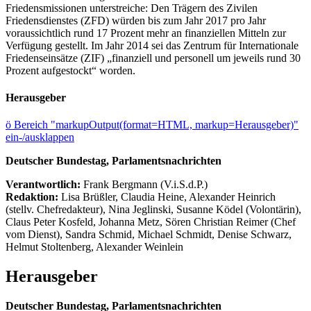
Friedensmissionen unterstreiche: Den Trägern des Zivilen
Friedensdienstes (ZFD) würden bis zum Jahr 2017 pro Jahr
voraussichtlich rund 17 Prozent mehr an finanziellen Mitteln zur
Verfügung gestellt. Im Jahr 2014 sei das Zentrum für Internationale
Friedenseinsätze (ZIF) „finanziell und personell um jeweils rund 30
Prozent aufgestockt“ worden.
Herausgeber
ö
Bereich "markupOutput(format=HTML, markup=Herausgeber)"
ein-/ausklappen
Deutscher Bundestag, Parlamentsnachrichten
Verantwortlich:
Frank Bergmann (V.i.S.d.P.)
Redaktion:
Lisa Brüßler, Claudia Heine, Alexander Heinrich
(stellv. Chefredakteur), Nina Jeglinski,
Susanne Ködel (Volontärin),
Claus Peter Kosfeld, Johanna Metz, Sören Christian Reimer (Chef
vom Dienst), Sandra Schmid, Michael Schmidt, Denise Schwarz,
Helmut Stoltenberg, Alexander Weinlein
Herausgeber
Deutscher Bundestag, Parlamentsnachrichten