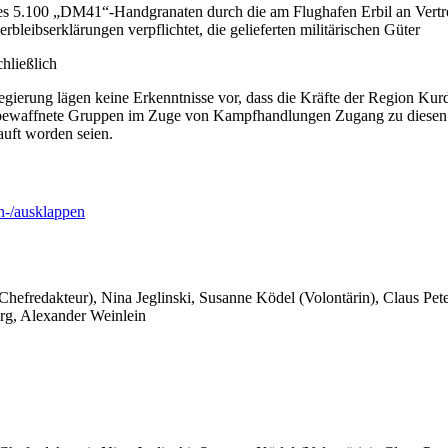
res 5.100 „DM41“-Handgranaten durch die am Flughafen Erbil an Vertr
bleibserklärungen verpflichtet, die gelieferten militärischen Güter
hließlich
gierung lägen keine Erkenntnisse vor, dass die Kräfte der Region Kurd
re bewaffnete Gruppen im Zuge von Kampfhandlungen Zugang zu diese
uft worden seien.
-/ausklappen
 Chefredakteur), Nina Jeglinski,
Susanne Ködel (Volontärin),
Claus Pet
rg, Alexander Weinlein