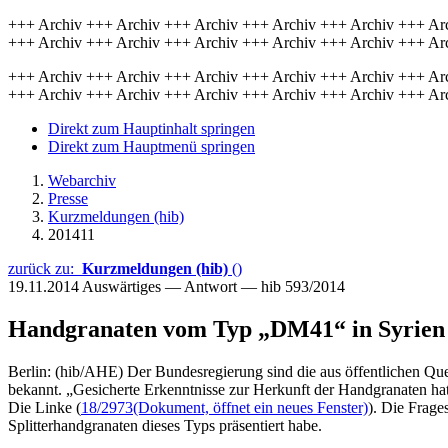
+++ Archiv +++ Archiv +++ Archiv +++ Archiv +++ Archiv +++ Ar
+++ Archiv +++ Archiv +++ Archiv +++ Archiv +++ Archiv +++ Ar
+++ Archiv +++ Archiv +++ Archiv +++ Archiv +++ Archiv +++ Ar
+++ Archiv +++ Archiv +++ Archiv +++ Archiv +++ Archiv +++ Ar
Direkt zum Hauptinhalt springen
Direkt zum Hauptmenü springen
Webarchiv
Presse
Kurzmeldungen (hib)
201411
zurück zu:
Kurzmeldungen (hib)
()
19.11.2014
Auswärtiges — Antwort — hib 593/2014
Handgranaten vom Typ „DM41“ in Syrien
Berlin: (hib/AHE) Der Bundesregierung sind die aus öffentlichen Qu
bekannt. „Gesicherte Erkenntnisse zur Herkunft der Handgranaten hat 
Die Linke (
18/2973
(Dokument, öffnet ein neues Fenster)
). Die Frage
Splitterhandgranaten dieses Typs präsentiert habe.