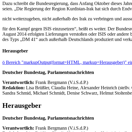
Dazu schreibt die Bundesregierung, dass Anfang Oktober dieses Jah
seien. „Die Regierung der Region Kurdistan-Irak hat sich durch Endver
nicht weiterzugeben, nicht außerhalb des Irak zu verbringen und aussc
für den Kampf gegen ISIS einzusetzen“, heißt es weiter. Der Bundesre
August 2014 erfolgten Lieferungen verstoßen oder ISIS oder ande
des Typs „DM 41“ auch außerhalb Deutschlands produziert und verka
Herausgeber
ö
Bereich "markupOutput(format=HTML, markup=Herausgeber)" ein
Deutscher Bundestag, Parlamentsnachrichten
Verantwortlich:
Frank Bergmann (V.i.S.d.P.)
Redaktion:
Lisa Brüßler, Claudia Heine, Alexander Heinrich (stellv.
Sandra Schmid, Michael Schmidt, Denise Schwarz, Helmut Stoltenbe
Herausgeber
Deutscher Bundestag, Parlamentsnachrichten
Verantwortlich:
Frank Bergmann (V.i.S.d.P.)