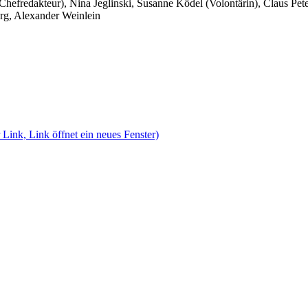
 Chefredakteur), Nina Jeglinski,
Susanne Ködel (Volontärin),
Claus Pet
rg, Alexander Weinlein
 Link, Link öffnet ein neues Fenster)