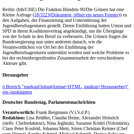
Berlin: (hib/CHE) Die Fraktion Bündnis 90/Die Grünen hat eine
Kleine Anfrage (
18/3223
(Dokument, öffnet ein neues Fenster)
) zu
den Aufgaben, der Finanzierung und Unterstützung der
Jugendberufsagenturen gestellt. Deren Einführung hatten Union und
SPD in ihrem Koalitionsvertrag angekündigt, um die Übergänge
von der Schule in den Beruf zu verbessern. Die Grünen fragen die
Bundesregierung nun unter anderem danach, wie die
Verantwortlichen vor Ort bei der Einführung der
Jugendberufsagenturen unterstützt werden und welche Probleme es
bei der rechtsübergreifenden Zusammenarbeit der verschiedenen
Akteure gibt.
Herausgeber
ö
Bereich "markupOutput(format=HTML, markup=Herausgeber)"
ein-/ausklappen
Deutscher Bundestag, Parlamentsnachrichten
Verantwortlich:
Frank Bergmann (V.i.S.d.P.)
Redaktion:
Lisa Brüßler, Claudia Heine, Alexander Heinrich
(stellv. Chefredakteur), Nina Jeglinski,
Susanne Ködel (Volontärin),
Claus Peter Kosfeld, Johanna Metz, Sören Christian Reimer (Chef
vom Dienst), Sandra Schmid, Michael Schmidt, Denise Schwarz,