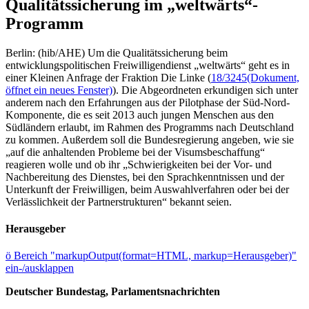
Qualitätssicherung im „weltwärts“-
Programm
Berlin: (hib/AHE) Um die Qualitätssicherung beim
entwicklungspolitischen Freiwilligendienst „weltwärts“ geht es in
einer Kleinen Anfrage der Fraktion Die Linke (
18/3245
(Dokument,
öffnet ein neues Fenster)
). Die Abgeordneten erkundigen sich unter
anderem nach den Erfahrungen aus der Pilotphase der Süd-Nord-
Komponente, die es seit 2013 auch jungen Menschen aus den
Südländern erlaubt, im Rahmen des Programms nach Deutschland
zu kommen. Außerdem soll die Bundesregierung angeben, wie sie
„auf die anhaltenden Probleme bei der Visumsbeschaffung“
reagieren wolle und ob ihr „Schwierigkeiten bei der Vor- und
Nachbereitung des Dienstes, bei den Sprachkenntnissen und der
Unterkunft der Freiwilligen, beim Auswahlverfahren oder bei der
Verlässlichkeit der Partnerstrukturen“ bekannt seien.
Herausgeber
ö
Bereich "markupOutput(format=HTML, markup=Herausgeber)"
ein-/ausklappen
Deutscher Bundestag, Parlamentsnachrichten