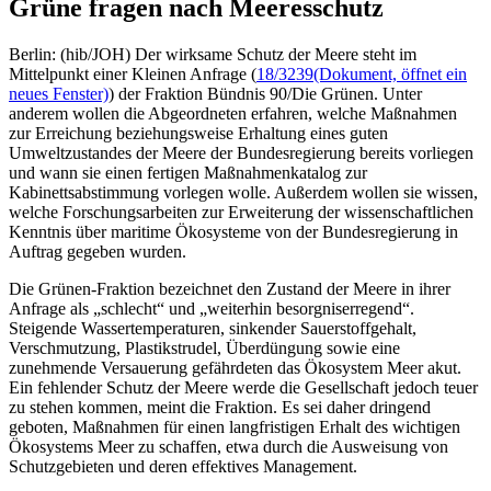
Grüne fragen nach Meeresschutz
Berlin: (hib/JOH) Der wirksame Schutz der Meere steht im
Mittelpunkt einer Kleinen Anfrage (
18/3239
(Dokument, öffnet ein
neues Fenster)
) der Fraktion Bündnis 90/Die Grünen. Unter
anderem wollen die Abgeordneten erfahren, welche Maßnahmen
zur Erreichung beziehungsweise Erhaltung eines guten
Umweltzustandes der Meere der Bundesregierung bereits vorliegen
und wann sie einen fertigen Maßnahmenkatalog zur
Kabinettsabstimmung vorlegen wolle. Außerdem wollen sie wissen,
welche Forschungsarbeiten zur Erweiterung der wissenschaftlichen
Kenntnis über maritime Ökosysteme von der Bundesregierung in
Auftrag gegeben wurden.
Die Grünen-Fraktion bezeichnet den Zustand der Meere in ihrer
Anfrage als „schlecht“ und „weiterhin besorgniserregend“.
Steigende Wassertemperaturen, sinkender Sauerstoffgehalt,
Verschmutzung, Plastikstrudel, Überdüngung sowie eine
zunehmende Versauerung gefährdeten das Ökosystem Meer akut.
Ein fehlender Schutz der Meere werde die Gesellschaft jedoch teuer
zu stehen kommen, meint die Fraktion. Es sei daher dringend
geboten, Maßnahmen für einen langfristigen Erhalt des wichtigen
Ökosystems Meer zu schaffen, etwa durch die Ausweisung von
Schutzgebieten und deren effektives Management.