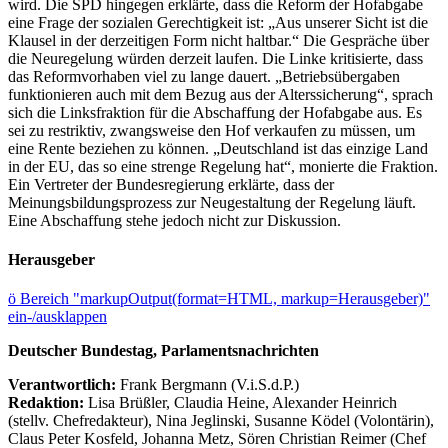
wird. Die SPD hingegen erklärte, dass die Reform der Hofabgabe
eine Frage der sozialen Gerechtigkeit ist: „Aus unserer Sicht ist die
Klausel in der derzeitigen Form nicht haltbar.“ Die Gespräche über
die Neuregelung würden derzeit laufen. Die Linke kritisierte, dass
das Reformvorhaben viel zu lange dauert. „Betriebsübergaben
funktionieren auch mit dem Bezug aus der Alterssicherung“, sprach
sich die Linksfraktion für die Abschaffung der Hofabgabe aus. Es
sei zu restriktiv, zwangsweise den Hof verkaufen zu müssen, um
eine Rente beziehen zu können. „Deutschland ist das einzige Land
in der EU, das so eine strenge Regelung hat“, monierte die Fraktion.
Ein Vertreter der Bundesregierung erklärte, dass der
Meinungsbildungsprozess zur Neugestaltung der Regelung läuft.
Eine Abschaffung stehe jedoch nicht zur Diskussion.
Herausgeber
ö
Bereich "markupOutput(format=HTML, markup=Herausgeber)"
ein-/ausklappen
Deutscher Bundestag, Parlamentsnachrichten
Verantwortlich:
Frank Bergmann (V.i.S.d.P.)
Redaktion:
Lisa Brüßler, Claudia Heine, Alexander Heinrich
(stellv. Chefredakteur), Nina Jeglinski,
Susanne Ködel (Volontärin),
Claus Peter Kosfeld, Johanna Metz, Sören Christian Reimer (Chef