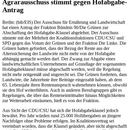
Agrarausschuss stimmt gegen Hofabgabe-
Antrag
Berlin: (hib/EIS) Der Ausschuss für Ernährung und Landwirtschaft
hat einen Antrag der Fraktion Bündnis 90/Die Grünen zur
Abschaffung der Hofabgabe-Klausel abgelehnt. Der Ausschuss
stimmte mit der Mehrheit der Koalitionsfraktionen CDU/CSU und
SPD gegen das Votum der Grünen und der Fraktion Die Linke. Die
Grünen hatten gefordert, dass der Bezug der Rente aus der
Alterssicherung der Landwirte nicht mehr von der Hofabgabe
abhängig gemacht werden darf. Der Zwang zur Abgabe eines
landwirtschaftlichen Unternehmens auf Grundlage der sogenannten
Hofabgabeklausel müsse abgeschafft werden, weil die Regelung
nicht mehr zeitgemäß und ungerecht sei. Die Grünen forderten, dass
Landwirte, die Jahrzehnte ihre Beiträge eingezahlt haben, ab dem
65. Lebensjahr ihren Rentenanspruch wahrnehmen können, obwohl
sie den Hof weiterführen. Auch in anderen Berufsgruppen gibt es
Regelungen, die über das Renteneintrittsalter hinaus Möglichkeiten
zur Weiterarbeit einräumen, hieß es von der Fraktion.
Aus Sicht der CDU/CSU hat sich die Hofabgabeklausel jedoch
bewährt. Pro Jahr würden rund 25.000 Hofübergaben an jüngere
Nachfolger ohne Probleme erfolgen. Im Koalitionsvertrag sei
vereinbart worden, dass die Klausel geändert, aber nicht abgeschafft