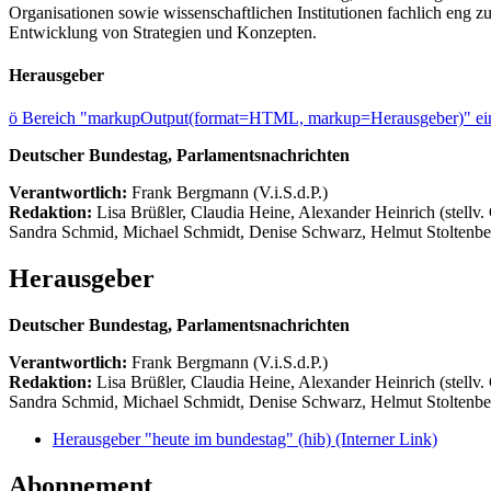
Organisationen sowie wissenschaftlichen Institutionen fachlich eng z
Entwicklung von Strategien und Konzepten.
Herausgeber
ö
Bereich "markupOutput(format=HTML, markup=Herausgeber)" ein
Deutscher Bundestag, Parlamentsnachrichten
Verantwortlich:
Frank Bergmann (V.i.S.d.P.)
Redaktion:
Lisa Brüßler, Claudia Heine, Alexander Heinrich (stellv.
Sandra Schmid, Michael Schmidt, Denise Schwarz, Helmut Stoltenbe
Herausgeber
Deutscher Bundestag, Parlamentsnachrichten
Verantwortlich:
Frank Bergmann (V.i.S.d.P.)
Redaktion:
Lisa Brüßler, Claudia Heine, Alexander Heinrich (stellv.
Sandra Schmid, Michael Schmidt, Denise Schwarz, Helmut Stoltenbe
Herausgeber "heute im bundestag" (hib)
(Interner Link)
Abonnement