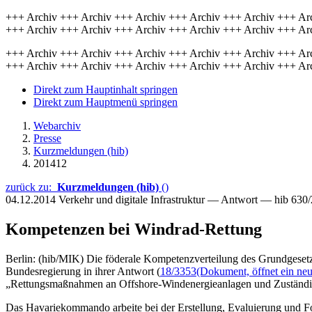
+++ Archiv +++ Archiv +++ Archiv +++ Archiv +++ Archiv +++ Ar
+++ Archiv +++ Archiv +++ Archiv +++ Archiv +++ Archiv +++ Ar
+++ Archiv +++ Archiv +++ Archiv +++ Archiv +++ Archiv +++ Ar
+++ Archiv +++ Archiv +++ Archiv +++ Archiv +++ Archiv +++ Ar
Direkt zum Hauptinhalt springen
Direkt zum Hauptmenü springen
Webarchiv
Presse
Kurzmeldungen (hib)
201412
zurück zu:
Kurzmeldungen (hib)
()
04.12.2014
Verkehr und digitale Infrastruktur — Antwort — hib 630
Kompetenzen bei Windrad-Rettung
Berlin: (hib/MIK) Die föderale Kompetenzverteilung des Grundgesetze
Bundesregierung in ihrer Antwort (
18/3353
(Dokument, öffnet ein neu
„Rettungsmaßnahmen an Offshore-Windenergieanlagen und Zuständigke
Das Havariekommando arbeite bei der Erstellung, Evaluierung und Fo