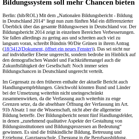
Bildungssystem soll mehr Chancen bieten
Berlin: (hib/ROL) Mit dem „Nationalen Bildungsbericht - Bildung
in Deutschland 2014“ liegt nun zum fünften Mal ein differenzierter
Überblick über das gesamte Bildungswesen in Deutschland vor. Der
Bildungsbericht 2014 zeigt in einzelnen Bereichen Verbesserungen.
Sie fallen allerdings zu gering aus und schreiten auch viel zu
langsam voran, schreibt Bündnis 90/Die Grünen in ihrem Antrag
(
18/3412
(Dokument, öffnet ein neues Fenster)
). Das sei nicht nur
auf individueller Ebene ungerecht, sondern bedrohe im Hinblick auf
den demografischen Wandel und Fachkräftemangel auch die
Zukunftsfähigkeit der Gesellschaft: Noch immer seien
Bildungschancen in Deutschland ungerecht verteilt.
Im Gegensatz zu den früheren enthalte der aktuelle Bericht auch
Handlungsempfehlungen. Gleichwohl könnten Bund und Länder
bei der Umsetzung weiterhin nicht uneingeschränkt
zusammenwirken, da die Verfassung auch weiterhin zu enge
Grenzen setze, da die absehbare Öffnung der Verfassung im Art.
91b Absatz 1 nur die Wissenschaft, nicht aber die allgemeine
Bildung betreffe. Der Bildungsbericht nennt fünf Handlungsfelder,
in denen „zunehmend qualitative Aspekte der Gestaltung von
Bildungsinstitutionen und Bildungsprozessen an Bedeutung“
gewinnen. Es sind die frühkindliche Bildung, Betreuung und
Erziehung, Ganztagsschule, Übergang in die Berufsausbildung,