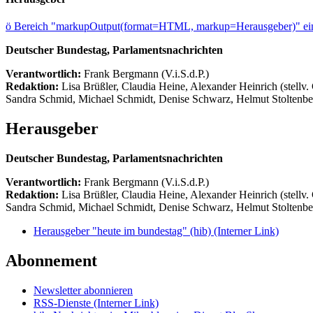
ö
Bereich "markupOutput(format=HTML, markup=Herausgeber)" ein
Deutscher Bundestag, Parlamentsnachrichten
Verantwortlich:
Frank Bergmann (V.i.S.d.P.)
Redaktion:
Lisa Brüßler, Claudia Heine, Alexander Heinrich (stellv.
Sandra Schmid, Michael Schmidt, Denise Schwarz, Helmut Stoltenbe
Herausgeber
Deutscher Bundestag, Parlamentsnachrichten
Verantwortlich:
Frank Bergmann (V.i.S.d.P.)
Redaktion:
Lisa Brüßler, Claudia Heine, Alexander Heinrich (stellv.
Sandra Schmid, Michael Schmidt, Denise Schwarz, Helmut Stoltenbe
Herausgeber "heute im bundestag" (hib)
(Interner Link)
Abonnement
Newsletter abonnieren
RSS-Dienste
(Interner Link)