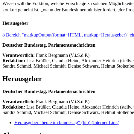
Wissen will die Fraktion, welche Vorschläge zu solchen Möglichkeit
konkret gemeint ist, „wenn der Bundesinnenminister fordert, ,der Pro
Herausgeber
ö
Bereich "markupOutput(format=HTML, markup=Herausgeber)" ein
Deutscher Bundestag, Parlamentsnachrichten
Verantwortlich:
Frank Bergmann (V.i.S.d.P.)
Redaktion:
Lisa Brüßler, Claudia Heine, Alexander Heinrich (stellv.
Sandra Schmid, Michael Schmidt, Denise Schwarz, Helmut Stoltenbe
Herausgeber
Deutscher Bundestag, Parlamentsnachrichten
Verantwortlich:
Frank Bergmann (V.i.S.d.P.)
Redaktion:
Lisa Brüßler, Claudia Heine, Alexander Heinrich (stellv.
Sandra Schmid, Michael Schmidt, Denise Schwarz, Helmut Stoltenbe
Herausgeber "heute im bundestag" (hib)
(Interner Link)