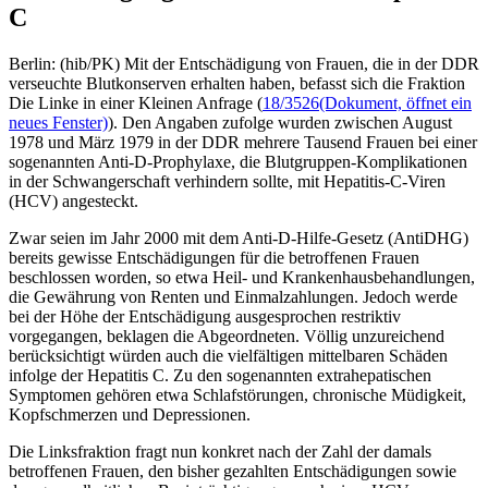
C
Berlin: (hib/PK) Mit der Entschädigung von Frauen, die in der DDR
verseuchte Blutkonserven erhalten haben, befasst sich die Fraktion
Die Linke in einer Kleinen Anfrage (
18/3526
(Dokument, öffnet ein
neues Fenster)
). Den Angaben zufolge wurden zwischen August
1978 und März 1979 in der DDR mehrere Tausend Frauen bei einer
sogenannten Anti-D-Prophylaxe, die Blutgruppen-Komplikationen
in der Schwangerschaft verhindern sollte, mit Hepatitis-C-Viren
(HCV) angesteckt.
Zwar seien im Jahr 2000 mit dem Anti-D-Hilfe-Gesetz (AntiDHG)
bereits gewisse Entschädigungen für die betroffenen Frauen
beschlossen worden, so etwa Heil- und Krankenhausbehandlungen,
die Gewährung von Renten und Einmalzahlungen. Jedoch werde
bei der Höhe der Entschädigung ausgesprochen restriktiv
vorgegangen, beklagen die Abgeordneten. Völlig unzureichend
berücksichtigt würden auch die vielfältigen mittelbaren Schäden
infolge der Hepatitis C. Zu den sogenannten extrahepatischen
Symptomen gehören etwa Schlafstörungen, chronische Müdigkeit,
Kopfschmerzen und Depressionen.
Die Linksfraktion fragt nun konkret nach der Zahl der damals
betroffenen Frauen, den bisher gezahlten Entschädigungen sowie