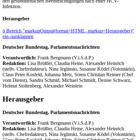
den gesundheitlichen Beeinträchtigungen nach einer HCV-
Infektion.
Herausgeber
ö
Bereich "markupOutput(format=HTML, markup=Herausgeber)"
ein-/ausklappen
Deutscher Bundestag, Parlamentsnachrichten
Verantwortlich:
Frank Bergmann (V.i.S.d.P.)
Redaktion:
Lisa Brüßler, Claudia Heine, Alexander Heinrich
(stellv. Chefredakteur), Nina Jeglinski,
Susanne Ködel (Volontärin),
Claus Peter Kosfeld, Johanna Metz, Sören Christian Reimer (Chef
vom Dienst), Sandra Schmid, Michael Schmidt, Denise Schwarz,
Helmut Stoltenberg, Alexander Weinlein
Herausgeber
Deutscher Bundestag, Parlamentsnachrichten
Verantwortlich:
Frank Bergmann (V.i.S.d.P.)
Redaktion:
Lisa Brüßler, Claudia Heine, Alexander Heinrich
(stellv. Chefredakteur), Nina Jeglinski,
Susanne Ködel (Volontärin),
Claus Peter Kosfeld, Johanna Metz, Sören Christian Reimer (Chef