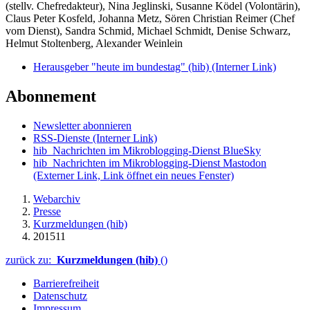
(stellv. Chefredakteur), Nina Jeglinski,
Susanne Ködel (Volontärin),
Claus Peter Kosfeld, Johanna Metz, Sören Christian Reimer (Chef
vom Dienst), Sandra Schmid, Michael Schmidt, Denise Schwarz,
Helmut Stoltenberg, Alexander Weinlein
Herausgeber "heute im bundestag" (hib)
(Interner Link)
Abonnement
Newsletter abonnieren
RSS-Dienste
(Interner Link)
hib_Nachrichten im Mikroblogging-Dienst BlueSky
hib_Nachrichten im Mikroblogging-Dienst Mastodon
(Externer Link, Link öffnet ein neues Fenster)
Webarchiv
Presse
Kurzmeldungen (hib)
201511
zurück zu:
Kurzmeldungen (hib)
()
Barrierefreiheit
Datenschutz
Impressum