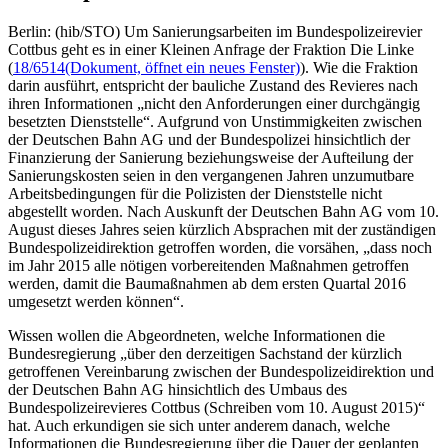
Berlin: (hib/STO) Um Sanierungsarbeiten im Bundespolizeirevier
Cottbus geht es in einer Kleinen Anfrage der Fraktion Die Linke
(
18/6514
(Dokument, öffnet ein neues Fenster)
). Wie die Fraktion
darin ausführt, entspricht der bauliche Zustand des Revieres nach
ihren Informationen „nicht den Anforderungen einer durchgängig
besetzten Dienststelle“. Aufgrund von Unstimmigkeiten zwischen
der Deutschen Bahn AG und der Bundespolizei hinsichtlich der
Finanzierung der Sanierung beziehungsweise der Aufteilung der
Sanierungskosten seien in den vergangenen Jahren unzumutbare
Arbeitsbedingungen für die Polizisten der Dienststelle nicht
abgestellt worden. Nach Auskunft der Deutschen Bahn AG vom 10.
August dieses Jahres seien kürzlich Absprachen mit der zuständigen
Bundespolizeidirektion getroffen worden, die vorsähen, „dass noch
im Jahr 2015 alle nötigen vorbereitenden Maßnahmen getroffen
werden, damit die Baumaßnahmen ab dem ersten Quartal 2016
umgesetzt werden können“.
Wissen wollen die Abgeordneten, welche Informationen die
Bundesregierung „über den derzeitigen Sachstand der kürzlich
getroffenen Vereinbarung zwischen der Bundespolizeidirektion und
der Deutschen Bahn AG hinsichtlich des Umbaus des
Bundespolizeirevieres Cottbus (Schreiben vom 10. August 2015)“
hat. Auch erkundigen sie sich unter anderem danach, welche
Informationen die Bundesregierung über die Dauer der geplanten