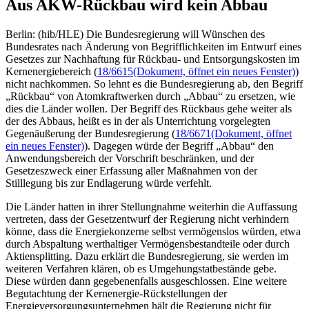
Aus AKW-Rückbau wird kein Abbau
Berlin: (hib/HLE) Die Bundesregierung will Wünschen des
Bundesrates nach Änderung von Begrifflichkeiten im Entwurf eines
Gesetzes zur Nachhaftung für Rückbau- und Entsorgungskosten im
Kernenergiebereich (
18/6615
(Dokument, öffnet ein neues Fenster)
)
nicht nachkommen. So lehnt es die Bundesregierung ab, den Begriff
„Rückbau“ von Atomkraftwerken durch „Abbau“ zu ersetzen, wie
dies die Länder wollen. Der Begriff des Rückbaus gehe weiter als
der des Abbaus, heißt es in der als Unterrichtung vorgelegten
Gegenäußerung der Bundesregierung (
18/6671
(Dokument, öffnet
ein neues Fenster)
). Dagegen würde der Begriff „Abbau“ den
Anwendungsbereich der Vorschrift beschränken, und der
Gesetzeszweck einer Erfassung aller Maßnahmen von der
Stilllegung bis zur Endlagerung würde verfehlt.
Die Länder hatten in ihrer Stellungnahme weiterhin die Auffassung
vertreten, dass der Gesetzentwurf der Regierung nicht verhindern
könne, dass die Energiekonzerne selbst vermögenslos würden, etwa
durch Abspaltung werthaltiger Vermögensbestandteile oder durch
Aktiensplitting. Dazu erklärt die Bundesregierung, sie werden im
weiteren Verfahren klären, ob es Umgehungstatbestände gebe.
Diese würden dann gegebenenfalls ausgeschlossen. Eine weitere
Begutachtung der Kernenergie-Rückstellungen der
Energieversorgungsunternehmen hält die Regierung nicht für